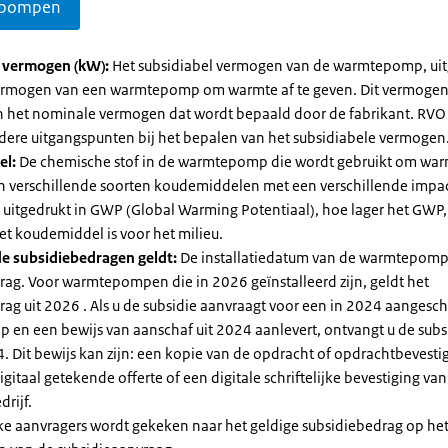
pompen
l vermogen (kW):
Het subsidiabel vermogen van de warmtepomp, uit
vermogen van een warmtepomp om warmte af te geven. Dit vermoge
n het nominale vermogen dat wordt bepaald door de fabrikant. RVO
dere uitgangspunten bij het bepalen van het subsidiabele vermogen
el:
De chemische stof in de warmtepomp die wordt gebruikt om warm
ijn verschillende soorten koudemiddelen met een verschillende impa
 is uitgedrukt in GWP (Global Warming Potentiaal), hoe lager het GWP
et koudemiddel is voor het milieu.
e subsidiebedragen geldt:
De installatiedatum van de warmtepomp
rag. Voor warmtepompen die in 2026 geïnstalleerd zijn, geldt het
ag uit 2026 . Als u de subsidie aanvraagt voor een in 2024 aangesch
en een bewijs van aanschaf uit 2024 aanlevert, ontvangt u de subsi
. Dit bewijs kan zijn: een kopie van de opdracht of opdrachtbevestig
gitaal getekende offerte of een digitale schriftelijke bevestiging van
drijf.
jke aanvragers wordt gekeken naar het geldige subsidiebedrag op h