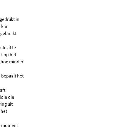
gedrukt in
n kan
 gebruikt
.
te af te
ct op het
, hoe minder
 bepaalt het
aft
die die
ing uit
 het
et moment