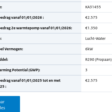
:
KA31455
bedrag vanaf 01/01/2026 :
€2.575
bedrag 2e warmtepomp vanaf 01/01/2026:
€1.350
:
Lucht-Water
bel Vermogen:
6kW
del:
R290 (Propaan)
arming Potential (GWP):
3
bedrag vanaf 01/01/2025 tot en met
€2.575
25 :
aar
des