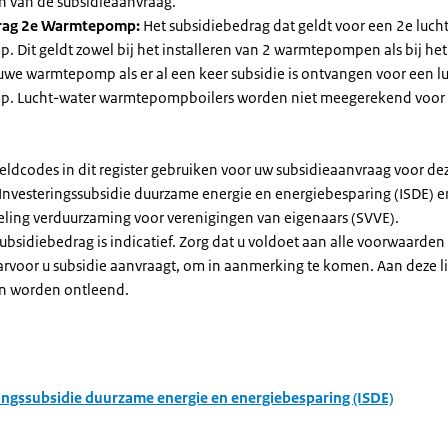
n van de subsidieaanvraag.
rag 2e Warmtepomp:
Het subsidiebedrag dat geldt voor een 2e luch
Dit geldt zowel bij het installeren van 2 warmtepompen als bij het 
uwe warmtepomp als er al een keer subsidie is ontvangen voor een l
. Lucht-water warmtepompboilers worden niet meegerekend voor
eldcodes in dit register gebruiken voor uw subsidieaanvraag voor de
 Investeringssubsidie duurzame energie en energiebesparing (ISDE) e
eling verduurzaming voor verenigingen van eigenaars (SVVE).
subsidiebedrag is indicatief. Zorg dat u voldoet aan alle voorwaarden
arvoor u subsidie aanvraagt, om in aanmerking te komen. Aan deze l
n worden ontleend.
ingssubsidie duurzame energie en energiebesparing (ISDE)