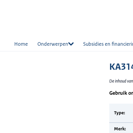
r de
tent
Home
Onderwerpen
Subsidies en financier
KA314
De inhoud van
Gebruik o
Type:
Merk: