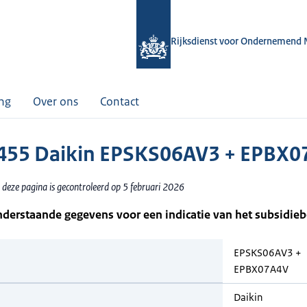
Rijksdienst voor Ondernemend 
ing
Over ons
Contact
55 Daikin EPSKS06AV3 + EPBX0
 deze pagina is gecontroleerd op 5 februari 2026
nderstaande gegevens voor een indicatie van het subsidie
EPSKS06AV3 +
EPBX07A4V
Daikin