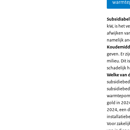
warmte
Subsidiabe
kW, is het 
afwijken va
namelijk an
Koudemidd
geven. Er z
milieu. Dit
schadelijk h
Welke van d
subsidiebed
subsidiebedr
warmtepomp 
gold in 2024
2024, een di
installatiebe
Voor zakeli