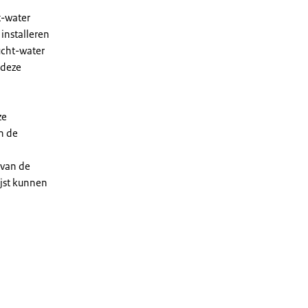
t-water
installeren
ucht-water
 deze
ze
n de
 van de
ijst kunnen