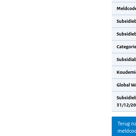
Meldcode
Subsidie
Subsidie
Categorie
Subsidia
Koudemid
Global W
Subsidie
31/12/20
Terug n
meldco