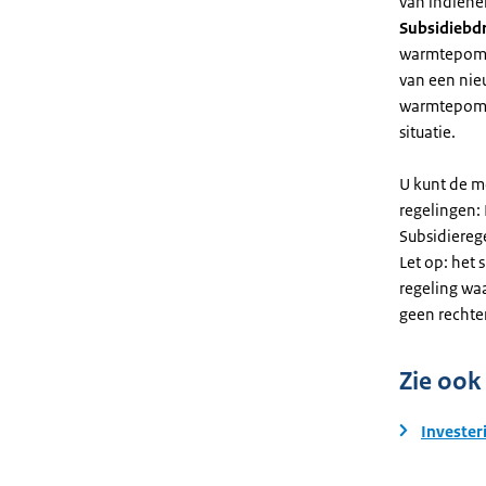
van indiene
Subsidiebd
warmtepomp. 
van een nie
warmtepomp
situatie.
U kunt de m
regelingen:
Subsidiereg
Let op: het 
regeling wa
geen rechte
Zie ook
Invester