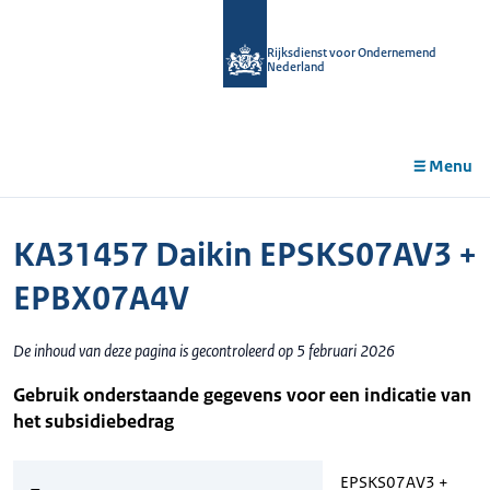
r de
tent
Rijksdienst voor Ondernemend
Nederland
Menu
KA31457 Daikin EPSKS07AV3 +
EPBX07A4V
De inhoud van deze pagina is gecontroleerd op 5 februari 2026
Gebruik onderstaande gegevens voor een indicatie van
het subsidiebedrag
EPSKS07AV3 +