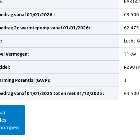
:
KA314
bedrag vanaf 01/01/2026 :
€3.500
bedrag 2e warmtepomp vanaf 01/01/2026:
€2.475
:
Lucht-W
bel Vermogen:
11kW
del:
R290 (
arming Potential (GWP):
3
bedrag vanaf 01/01/2025 tot en met 31/12/2025 :
€3.500
aar
des
pompen