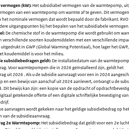
l vermogen (kW):
Het subsidiabel vermogen van de warmtepomp, uit
vermogen van een warmtepomp om warmte af te geven. Dit vermoge
n het nominale vermogen dat wordt bepaald door de fabrikant. RVO
dere uitgangspunten bij het bepalen van het subsidiabele vermogen
el:
De chemische stof in de warmtepomp die wordt gebruikt om warm
ijn verschillende soorten koudemiddelen met een verschillende impa
 is uitgedrukt in GWP (Global Warming Potentiaal), hoe lager het GWP
et koudemiddel is voor het milieu.
e subsidiebedragen geldt:
De installatiedatum van de warmtepomp
rag. Voor warmtepompen die in 2026 geïnstalleerd zijn, geldt het
ag uit 2026 . Als u de subsidie aanvraagt voor een in 2024 aangesch
en een bewijs van aanschaf uit 2024 aanlevert, ontvangt u de subsi
. Dit bewijs kan zijn: een kopie van de opdracht of opdrachtbevestig
gitaal getekende offerte of een digitale schriftelijke bevestiging van
drijf.
jke aanvragers wordt gekeken naar het geldige subsidiebedrag op h
n van de subsidieaanvraag.
rag 2e Warmtepomp:
Het subsidiebedrag dat geldt voor een 2e luch