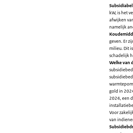
Subsidiabe
kW, is het 
afwijken va
namelijk an
Koudemidd
geven. Er z
milieu. Dit
schadelijk h
Welke van d
subsidiebed
subsidiebedr
warmtepomp 
gold in 2024
2024, een di
installatiebe
Voor zakeli
van indiene
Subsidiebd