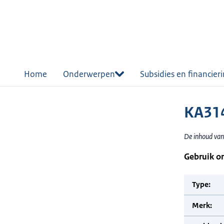
r de
tent
Home
Onderwerpen
Subsidies en financier
KA31
De inhoud van
Gebruik o
Type:
Merk: