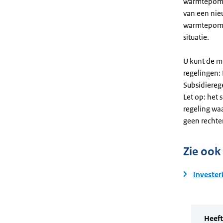
warmtepomp. 
van een nie
warmtepomp
situatie.
U kunt de m
regelingen:
Subsidiereg
Let op: het 
regeling wa
geen rechte
Zie ook
Invester