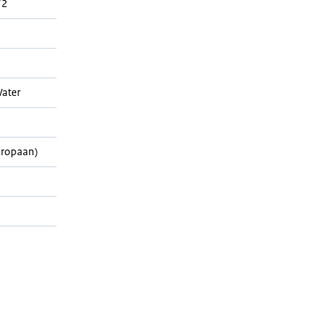
72
ater
Propaan)