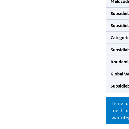
Meldcode
Subsidie
Subsidie
Categorie
Subsidia
Koudemid
Global W
Subsidie
Terug n
meldco
warmte