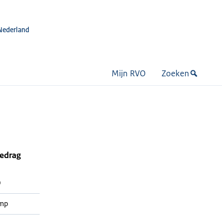
Nederland
Mijn RVO
Zoeken
bedrag
0
mp