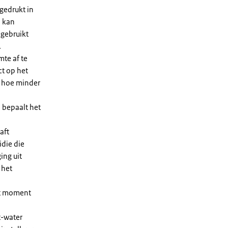
gedrukt in
n kan
 gebruikt
.
te af te
ct op het
, hoe minder
 bepaalt het
aft
die die
ing uit
 het
et moment
t-water