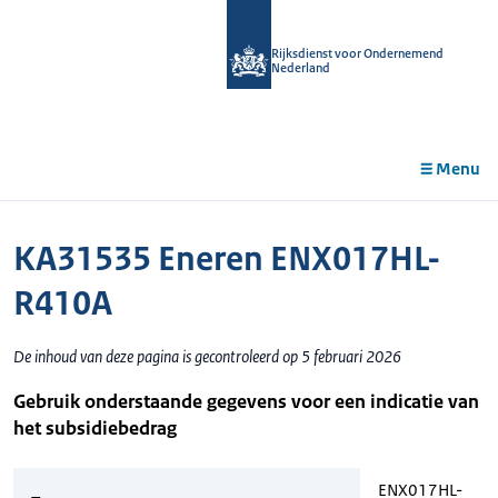
r de
tent
Rijksdienst voor Ondernemend
Nederland
Menu
KA31535 Eneren ENX017HL-
R410A
De inhoud van deze pagina is gecontroleerd op 5 februari 2026
Gebruik onderstaande gegevens voor een indicatie van
het subsidiebedrag
ENX017HL-