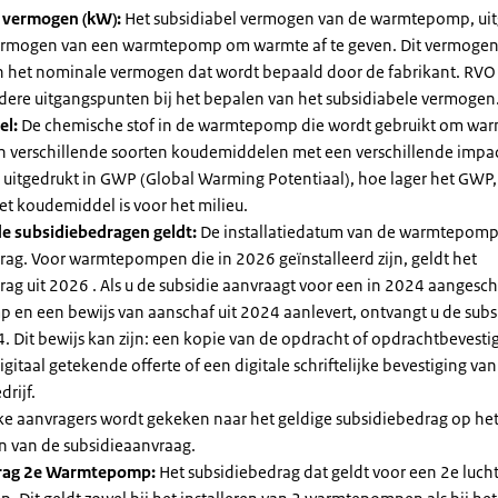
l vermogen (kW):
Het subsidiabel vermogen van de warmtepomp, uit
vermogen van een warmtepomp om warmte af te geven. Dit vermoge
n het nominale vermogen dat wordt bepaald door de fabrikant. RVO
dere uitgangspunten bij het bepalen van het subsidiabele vermogen
el:
De chemische stof in de warmtepomp die wordt gebruikt om warm
ijn verschillende soorten koudemiddelen met een verschillende impa
 is uitgedrukt in GWP (Global Warming Potentiaal), hoe lager het GWP
et koudemiddel is voor het milieu.
e subsidiebedragen geldt:
De installatiedatum van de warmtepomp
rag. Voor warmtepompen die in 2026 geïnstalleerd zijn, geldt het
ag uit 2026 . Als u de subsidie aanvraagt voor een in 2024 aangesch
en een bewijs van aanschaf uit 2024 aanlevert, ontvangt u de subsi
. Dit bewijs kan zijn: een kopie van de opdracht of opdrachtbevestig
gitaal getekende offerte of een digitale schriftelijke bevestiging van
drijf.
jke aanvragers wordt gekeken naar het geldige subsidiebedrag op h
n van de subsidieaanvraag.
rag 2e Warmtepomp:
Het subsidiebedrag dat geldt voor een 2e luch