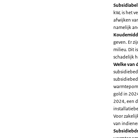
Subsidiabe
kW, is het 
afwijken va
namelijk an
Koudemidd
geven. Er z
milieu. Dit
schadelijk h
Welke van d
subsidiebed
subsidiebedr
warmtepomp 
gold in 2024
2024, een di
installatiebe
Voor zakeli
van indiene
Subsidiebd