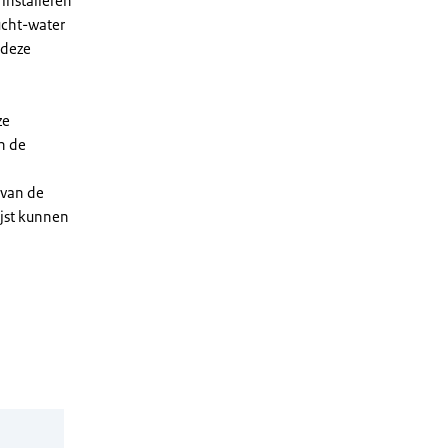
installeren
ucht-water
 deze
ze
n de
 van de
ijst kunnen