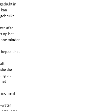
gedrukt in
n kan
 gebruikt
.
te af te
ct op het
, hoe minder
 bepaalt het
aft
die die
ing uit
 het
et moment
t-water