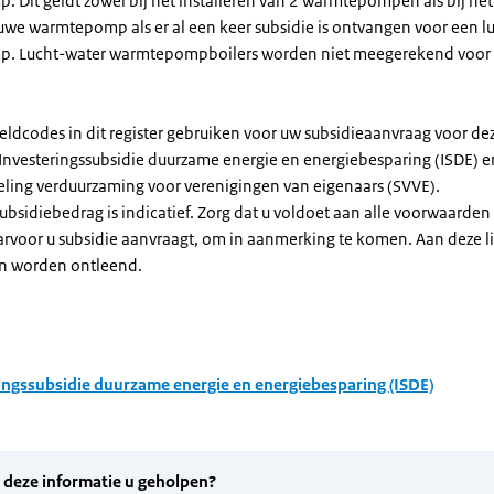
Dit geldt zowel bij het installeren van 2 warmtepompen als bij het 
uwe warmtepomp als er al een keer subsidie is ontvangen voor een l
. Lucht-water warmtepompboilers worden niet meegerekend voor
eldcodes in dit register gebruiken voor uw subsidieaanvraag voor de
 Investeringssubsidie duurzame energie en energiebesparing (ISDE) e
eling verduurzaming voor verenigingen van eigenaars (SVVE).
subsidiebedrag is indicatief. Zorg dat u voldoet aan alle voorwaarden
arvoor u subsidie aanvraagt, om in aanmerking te komen. Aan deze l
n worden ontleend.
ingssubsidie duurzame energie en energiebesparing (ISDE)