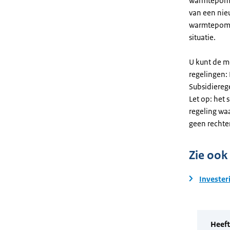
warmtepomp. 
van een nie
warmtepomp
situatie.
U kunt de m
regelingen:
Subsidiereg
Let op: het 
regeling wa
geen rechte
Zie ook
Invester