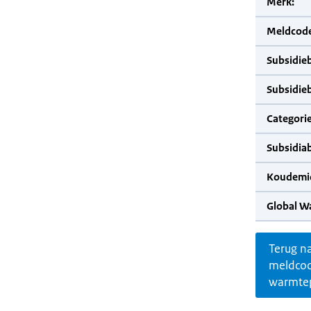
Merk:
Meldcode
Subsidie
Subsidie
Categorie
Subsidia
Koudemid
Global W
Terug n
meldco
warmte