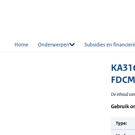
r de
tent
Home
Onderwerpen
Subsidies en financier
KA316
FDCM
De inhoud van
Gebruik o
Type: