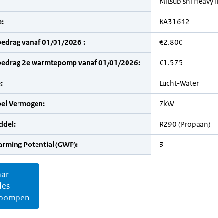
Mitsubishi Heavy I
:
KA31642
bedrag vanaf 01/01/2026 :
€2.800
bedrag 2e warmtepomp vanaf 01/01/2026:
€1.575
:
Lucht-Water
bel Vermogen:
7kW
del:
R290 (Propaan)
arming Potential (GWP):
3
aar
des
pompen