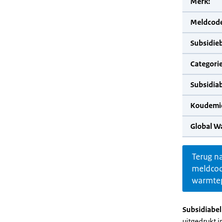
Merk:
Meldcode
Subsidie
Categorie
Subsidia
Koudemid
Global W
Terug n
meldco
warmte
Subsidiabe
uitgedrukt 