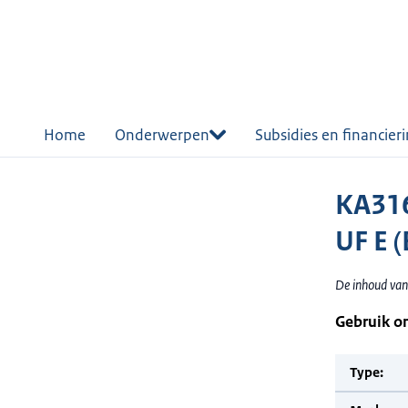
r de
tent
Home
Onderwerpen
Subsidies en financier
KA31
UF E 
De inhoud van
Gebruik o
Type: