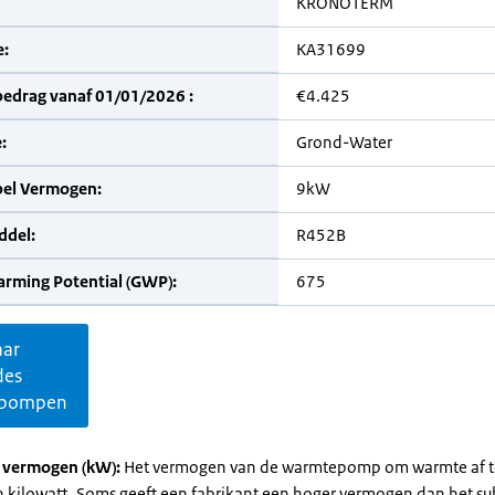
KRONOTERM
:
KA31699
bedrag vanaf 01/01/2026 :
€4.425
:
Grond-Water
bel Vermogen:
9kW
del:
R452B
arming Potential (GWP):
675
aar
des
pompen
l vermogen (kW):
Het vermogen van de warmtepomp om warmte af t
in kilowatt. Soms geeft een fabrikant een hoger vermogen dan het su