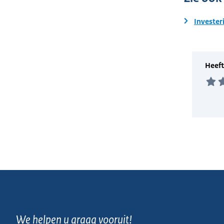
Invester
We helpen u graag vooruit!