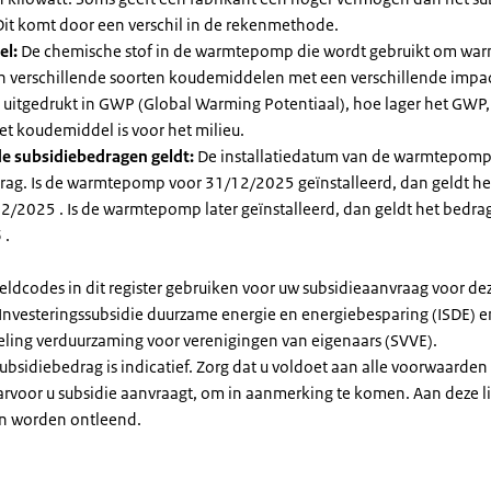
it komt door een verschil in de rekenmethode.
el:
De chemische stof in de warmtepomp die wordt gebruikt om warm
ijn verschillende soorten koudemiddelen met een verschillende impa
 is uitgedrukt in GWP (Global Warming Potentiaal), hoe lager het GWP
et koudemiddel is voor het milieu.
e subsidiebedragen geldt:
De installatiedatum van de warmtepomp
rag. Is de warmtepomp voor 31/12/2025 geïnstalleerd, dan geldt he
2/2025 . Is de warmtepomp later geïnstalleerd, dan geldt het bedra
 .
eldcodes in dit register gebruiken voor uw subsidieaanvraag voor de
 Investeringssubsidie duurzame energie en energiebesparing (ISDE) e
eling verduurzaming voor verenigingen van eigenaars (SVVE).
subsidiebedrag is indicatief. Zorg dat u voldoet aan alle voorwaarden
arvoor u subsidie aanvraagt, om in aanmerking te komen. Aan deze l
n worden ontleend.