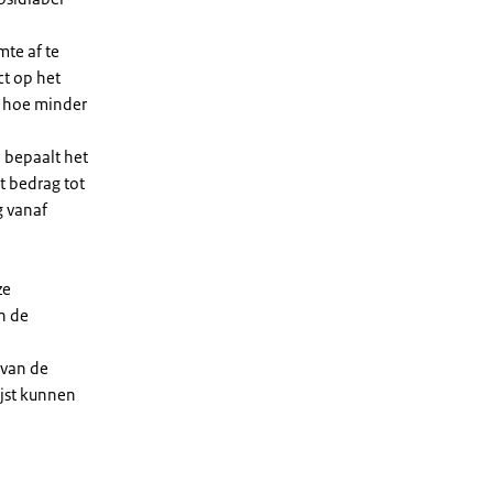
te af te
ct op het
, hoe minder
 bepaalt het
t bedrag tot
g vanaf
ze
n de
 van de
ijst kunnen