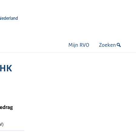
Nederland
Mijn RVO
Zoeken
 HK
bedrag
W)