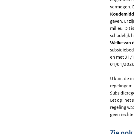
vermogen. D
Koudemidd
geven. Er z
milieu. Dit
schadelijk h
Welke van d
subsidiebed
en met 31/1
01/01/2026
U kunt de m
regelingen:
Subsidiereg
Let op: het 
regeling wa
geen rechte
Zie ook