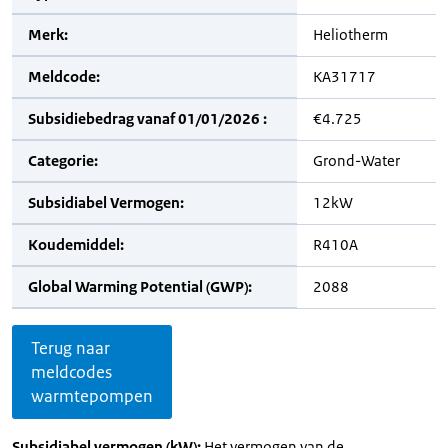
Merk:
Heliotherm
Meldcode:
KA31717
Subsidiebedrag vanaf 01/01/2026 :
€4.725
Categorie:
Grond-Water
Subsidiabel Vermogen:
12kW
Koudemiddel:
R410A
Global Warming Potential (GWP):
2088
Terug naar
meldcodes
warmtepompen
Subsidiabel vermogen (kW):
Het vermogen van de