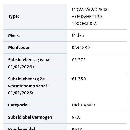
MDVA-V6WD2ER8-
Type:
A+MDVHBT190-
100CEGR8-A
Merk:
Midea
Meldcode:
KA31839
Subsidiebedrag vanaf
€2.575
01/01/2026 :
Subsidiebedrag 2e
€1.350
warmtepomp vanaf
01/01/2026:
Categorie:
Lucht-Water
Subsidiabel Vermogen:
6kW
Koudemiddel:
R032