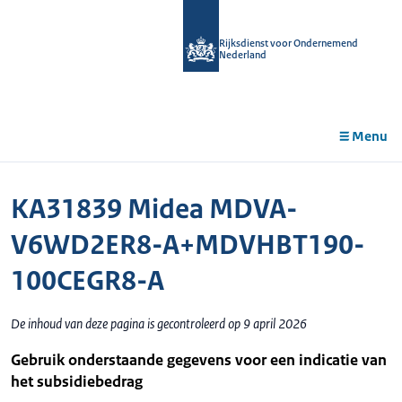
r de
tent
Rijksdienst voor Ondernemend
Nederland
Menu
KA31839 Midea MDVA-
V6WD2ER8-A+MDVHBT190-
100CEGR8-A
De inhoud van deze pagina is gecontroleerd op 9 april 2026
Gebruik onderstaande gegevens voor een indicatie van
het subsidiebedrag