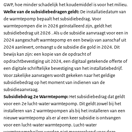
GWP, hoe minder schadelijk het koudemiddel is voor het milieu.
Welke van de subsidiebedragen geldt:
De installatiedatum van
de warmtepomp bepaalt het subsidiebedrag. Voor
warmtepompen die in 2026 geïnstalleerd zijn, geldt het
subsidiebedrag uit 2026 . Als u de subsidie aanvraagt voor een in
2024 aangeschaft warmtepomp en een bewijs van aanschaf uit
2024 aanlevert, ontvangt u de subsidie die gold in 2024. Dit
bewijs kan zijn: een kopie van de opdracht of
opdrachtbevestiging uit 2024, een digitaal getekende offerte of
een digitale schriftelijke bevestiging van het installatiebedrijf.
Voor zakelijke aanvragers wordt gekeken naar het geldige
subsidiebedrag op het moment van indienen van de
subsidieaanvraag.
Subsidiebdrag 2e Warmtepomp:
Het subsidiebedrag dat geldt
voor een 2e lucht-water warmtepomp. Dit geldt zowel bij het
installeren van 2 warmtepompen als bij het installeren van een
nieuwe warmtepomp als er al een keer subsidie is ontvangen
voor een lucht-water warmtepomp. Lucht-water
warmtepompboilers worden niet meegerekend voor deze