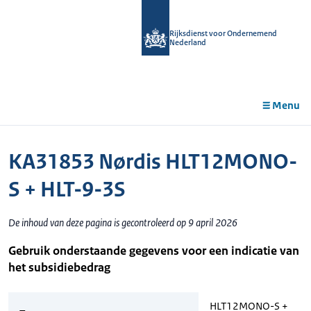
r de
tent
Rijksdienst voor Ondernemend
Nederland
Menu
KA31853 Nørdis HLT12MONO-
S + HLT-9-3S
De inhoud van deze pagina is gecontroleerd op 9 april 2026
Gebruik onderstaande gegevens voor een indicatie van
het subsidiebedrag
HLT12MONO-S +