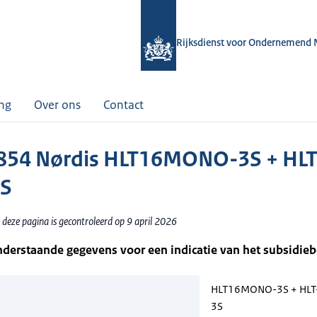
Rijksdienst voor Ondernemend 
ing
Over ons
Contact
54 Nørdis HLT16MONO-3S + HLT
3S
deze pagina is gecontroleerd op 9 april 2026
nderstaande gegevens voor een indicatie van het subsidie
HLT16MONO-3S + HLT
3S