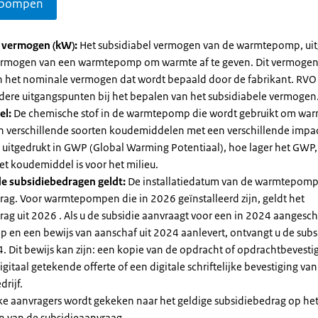
pompen
l vermogen (kW):
Het subsidiabel vermogen van de warmtepomp, uit
vermogen van een warmtepomp om warmte af te geven. Dit vermoge
n het nominale vermogen dat wordt bepaald door de fabrikant. RVO
dere uitgangspunten bij het bepalen van het subsidiabele vermogen
el:
De chemische stof in de warmtepomp die wordt gebruikt om warm
ijn verschillende soorten koudemiddelen met een verschillende impa
 is uitgedrukt in GWP (Global Warming Potentiaal), hoe lager het GWP
et koudemiddel is voor het milieu.
e subsidiebedragen geldt:
De installatiedatum van de warmtepomp
rag. Voor warmtepompen die in 2026 geïnstalleerd zijn, geldt het
ag uit 2026 . Als u de subsidie aanvraagt voor een in 2024 aangesch
en een bewijs van aanschaf uit 2024 aanlevert, ontvangt u de subsi
. Dit bewijs kan zijn: een kopie van de opdracht of opdrachtbevestig
gitaal getekende offerte of een digitale schriftelijke bevestiging van
drijf.
jke aanvragers wordt gekeken naar het geldige subsidiebedrag op h
n van de subsidieaanvraag.