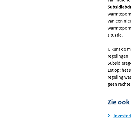
Subsidiebd
warmtepomp. 
van een nie
warmtepomp
situatie.
U kunt de m
regelingen:
Subsidiereg
Let op: het 
regeling wa
geen rechte
Zie ook
Invester