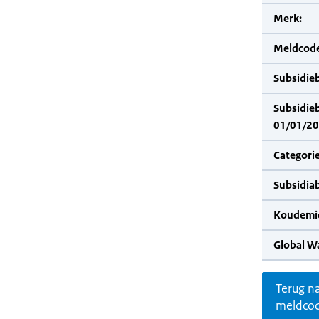
Merk:
Meldcode
Subsidie
Subsidie
01/01/20
Categorie
Subsidia
Koudemid
Global W
Terug n
meldco