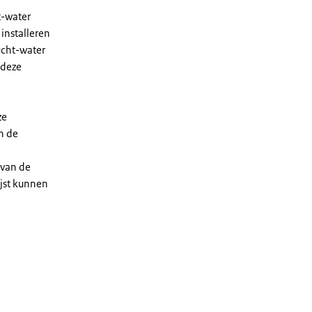
t-water
installeren
ucht-water
 deze
ze
n de
 van de
ijst kunnen