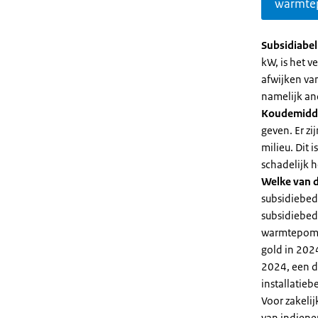
warmte
Subsidiabe
kW, is het 
afwijken va
namelijk an
Koudemidd
geven. Er z
milieu. Dit
schadelijk h
Welke van d
subsidiebed
subsidiebedr
warmtepomp 
gold in 2024
2024, een di
installatiebe
Voor zakeli
van indiene