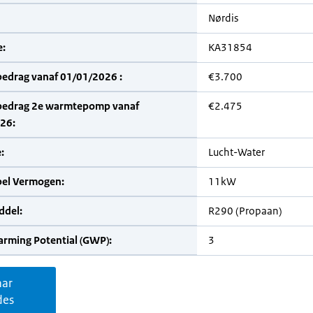
Nørdis
:
KA31854
bedrag vanaf 01/01/2026 :
€3.700
bedrag 2e warmtepomp vanaf
€2.475
26:
:
Lucht-Water
bel Vermogen:
11kW
del:
R290 (Propaan)
arming Potential (GWP):
3
aar
des