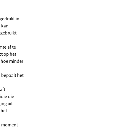
gedrukt in
n kan
 gebruikt
.
te af te
ct op het
, hoe minder
 bepaalt het
aft
die die
ing uit
 het
et moment