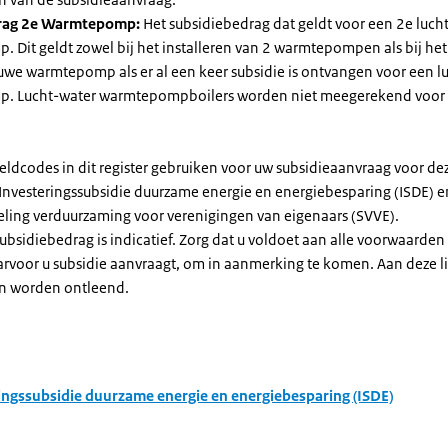
rag 2e Warmtepomp:
Het subsidiebedrag dat geldt voor een 2e luch
Dit geldt zowel bij het installeren van 2 warmtepompen als bij het 
uwe warmtepomp als er al een keer subsidie is ontvangen voor een l
. Lucht-water warmtepompboilers worden niet meegerekend voor
eldcodes in dit register gebruiken voor uw subsidieaanvraag voor de
 Investeringssubsidie duurzame energie en energiebesparing (ISDE) e
eling verduurzaming voor verenigingen van eigenaars (SVVE).
subsidiebedrag is indicatief. Zorg dat u voldoet aan alle voorwaarden
arvoor u subsidie aanvraagt, om in aanmerking te komen. Aan deze l
n worden ontleend.
ingssubsidie duurzame energie en energiebesparing (ISDE)