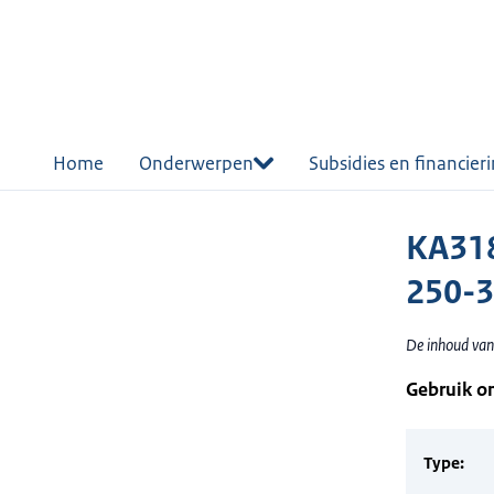
r de
tent
Home
Onderwerpen
Subsidies en financier
KA318
250-
De inhoud van 
Gebruik o
Type: