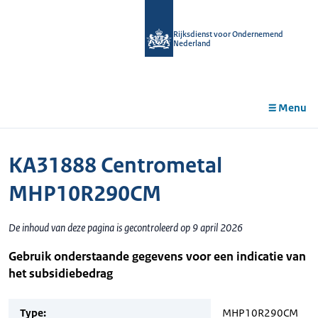
r de
tent
Rijksdienst voor Ondernemend
Nederland
Menu
KA31888 Centrometal
MHP10R290CM
De inhoud van deze pagina is gecontroleerd op 9 april 2026
Gebruik onderstaande gegevens voor een indicatie van
het subsidiebedrag
Type:
MHP10R290CM