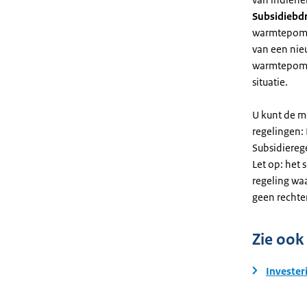
Subsidiebd
warmtepomp. 
van een nie
warmtepomp
situatie.
U kunt de m
regelingen:
Subsidiereg
Let op: het 
regeling wa
geen rechte
Zie ook
Invester