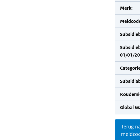
Merk:
Meldcode
Subsidie
Subsidie
01/01/20
Categorie
Subsidia
Koudemid
Global W
Terug n
meldco