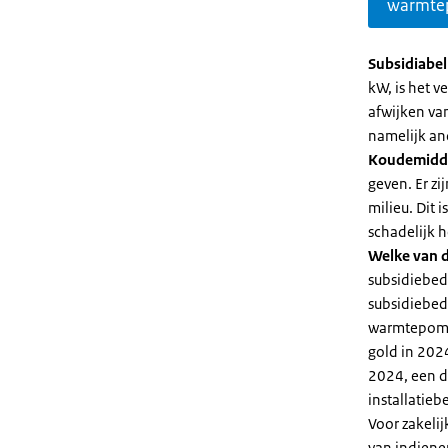
warmte
Subsidiabe
kW, is het 
afwijken va
namelijk an
Koudemidd
geven. Er z
milieu. Dit
schadelijk h
Welke van d
subsidiebed
subsidiebedr
warmtepomp 
gold in 2024
2024, een di
installatiebe
Voor zakeli
van indiene