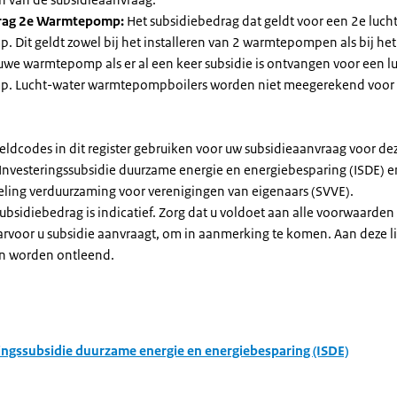
rag 2e Warmtepomp:
Het subsidiebedrag dat geldt voor een 2e luch
Dit geldt zowel bij het installeren van 2 warmtepompen als bij het 
uwe warmtepomp als er al een keer subsidie is ontvangen voor een l
. Lucht-water warmtepompboilers worden niet meegerekend voor
eldcodes in dit register gebruiken voor uw subsidieaanvraag voor de
 Investeringssubsidie duurzame energie en energiebesparing (ISDE) e
eling verduurzaming voor verenigingen van eigenaars (SVVE).
subsidiebedrag is indicatief. Zorg dat u voldoet aan alle voorwaarden
arvoor u subsidie aanvraagt, om in aanmerking te komen. Aan deze l
n worden ontleend.
ingssubsidie duurzame energie en energiebesparing (ISDE)