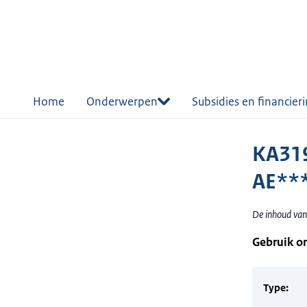
r de
tent
Home
Onderwerpen
Subsidies en financier
KA31
AE**
De inhoud van
Gebruik o
Type: