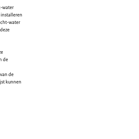
t-water
installeren
ucht-water
 deze
ze
n de
 van de
ijst kunnen