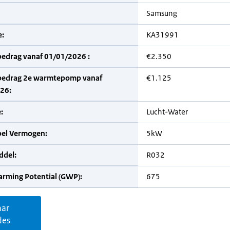
Samsung
:
KA31991
bedrag vanaf 01/01/2026 :
€2.350
bedrag 2e warmtepomp vanaf
€1.125
26:
:
Lucht-Water
bel Vermogen:
5kW
del:
R032
arming Potential (GWP):
675
aar
des