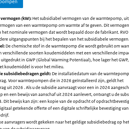
pompen
l vermogen (kW):
Het subsidiabel vermogen van de warmtepomp, uit
vermogen van een warmtepomp om warmte af te geven. Dit vermoge
n het nominale vermogen dat wordt bepaald door de fabrikant. RVO
dere uitgangspunten bij het bepalen van het subsidiabele vermogen
el:
De chemische stof in de warmtepomp die wordt gebruikt om warm
ijn verschillende soorten koudemiddelen met een verschillende impa
 is uitgedrukt in GWP (Global Warming Potentiaal), hoe lager het GWP
et koudemiddel is voor het milieu.
e subsidiebedragen geldt:
De installatiedatum van de warmtepomp
rag. Voor warmtepompen die in 2026 geïnstalleerd zijn, geldt het
ag uit 2026 . Als u de subsidie aanvraagt voor een in 2024 aangesch
en een bewijs van aanschaf uit 2024 aanlevert, ontvangt u de subsi
. Dit bewijs kan zijn: een kopie van de opdracht of opdrachtbevestig
gitaal getekende offerte of een digitale schriftelijke bevestiging van
drijf.
jke aanvragers wordt gekeken naar het geldige subsidiebedrag op h
n van de subsidieaanvraag.