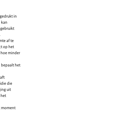
gedrukt in
n kan
 gebruikt
.
te af te
ct op het
, hoe minder
 bepaalt het
aft
die die
ing uit
 het
et moment