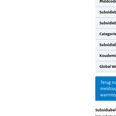
Meldcode
Subsidie
Subsidie
Categorie
Subsidia
Koudemid
Global W
Terug n
meldco
warmte
Subsidiabe