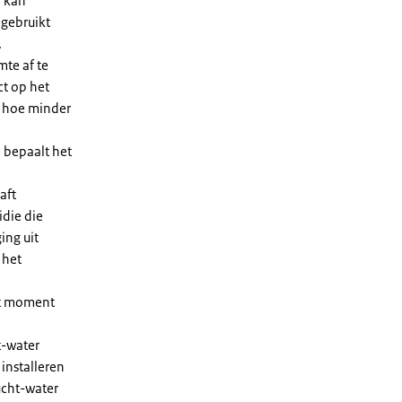
n kan
 gebruikt
.
te af te
ct op het
, hoe minder
 bepaalt het
aft
die die
ing uit
 het
et moment
t-water
installeren
ucht-water