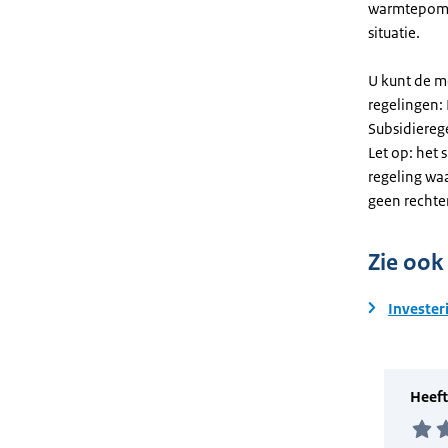
warmtepomp
situatie.
U kunt de m
regelingen:
Subsidiereg
Let op: het 
regeling wa
geen rechte
Zie ook
Invester