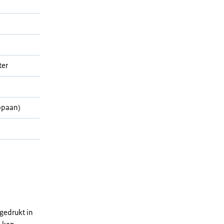
ter
opaan)
gedrukt in