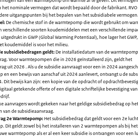
vermogen van een warmtepomp om warmte af te geven. Dit vermoge
n het nominale vermogen dat wordt bepaald door de fabrikant. RVO
dere uitgangspunten bij het bepalen van het subsidiabele vermogen
el:
De chemische stof in de warmtepomp die wordt gebruikt om warm
ijn verschillende soorten koudemiddelen met een verschillende impa
 is uitgedrukt in GWP (Global Warming Potentiaal), hoe lager het GWP
et koudemiddel is voor het milieu.
e subsidiebedragen geldt:
De installatiedatum van de warmtepomp
rag. Voor warmtepompen die in 2026 geïnstalleerd zijn, geldt het
ag uit 2026 . Als u de subsidie aanvraagt voor een in 2024 aangesch
en een bewijs van aanschaf uit 2024 aanlevert, ontvangt u de subsi
. Dit bewijs kan zijn: een kopie van de opdracht of opdrachtbevestig
gitaal getekende offerte of een digitale schriftelijke bevestiging van
drijf.
jke aanvragers wordt gekeken naar het geldige subsidiebedrag op h
n van de subsidieaanvraag.
rag 2e Warmtepomp:
Het subsidiebedrag dat geldt voor een 2e luch
Dit geldt zowel bij het installeren van 2 warmtepompen als bij het 
uwe warmtepomp als er al een keer subsidie is ontvangen voor een l