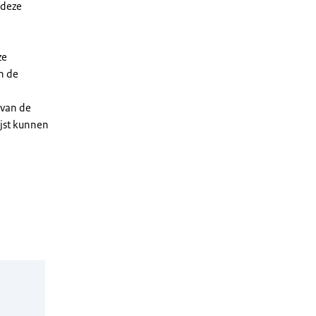
 deze
ze
n de
 van de
ijst kunnen