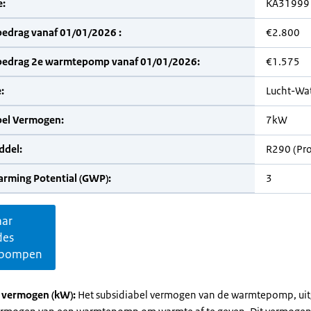
:
KA31999
bedrag vanaf 01/01/2026 :
€2.800
bedrag 2e warmtepomp vanaf 01/01/2026:
€1.575
:
Lucht-Wa
bel Vermogen:
7kW
del:
R290 (Pr
arming Potential (GWP):
3
aar
des
pompen
l vermogen (kW):
Het subsidiabel vermogen van de warmtepomp, uit