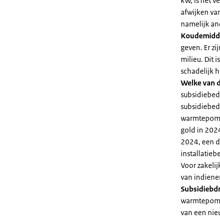
kW, is het 
afwijken va
namelijk an
Koudemidd
geven. Er z
milieu. Dit
schadelijk h
Welke van d
subsidiebed
subsidiebedr
warmtepomp 
gold in 2024
2024, een di
installatiebe
Voor zakeli
van indiene
Subsidiebd
warmtepomp. 
van een nie