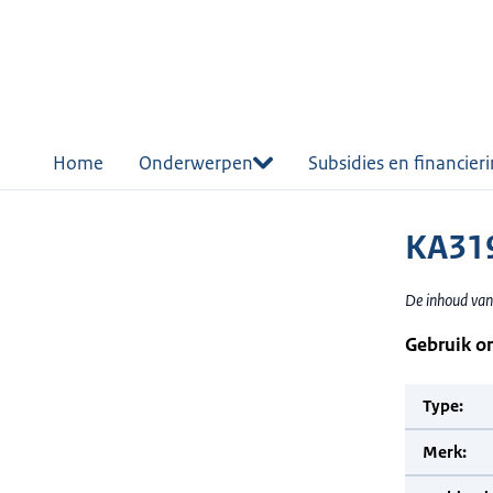
r de
tent
Home
Onderwerpen
Subsidies en financier
KA31
De inhoud van
Gebruik o
Type:
Merk: