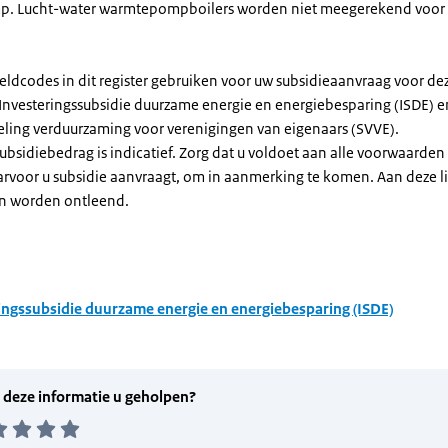
. Lucht-water warmtepompboilers worden niet meegerekend voor
eldcodes in dit register gebruiken voor uw subsidieaanvraag voor de
 Investeringssubsidie duurzame energie en energiebesparing (ISDE) e
eling verduurzaming voor verenigingen van eigenaars (SVVE).
subsidiebedrag is indicatief. Zorg dat u voldoet aan alle voorwaarden
arvoor u subsidie aanvraagt, om in aanmerking te komen. Aan deze l
n worden ontleend.
ingssubsidie duurzame energie en energiebesparing (ISDE)