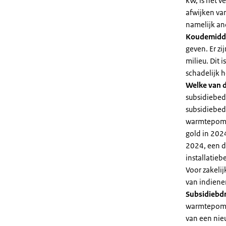
kW, is het 
afwijken va
namelijk an
Koudemidd
geven. Er z
milieu. Dit
schadelijk h
Welke van d
subsidiebed
subsidiebedr
warmtepomp 
gold in 2024
2024, een di
installatiebe
Voor zakeli
van indiene
Subsidiebd
warmtepomp. 
van een nie