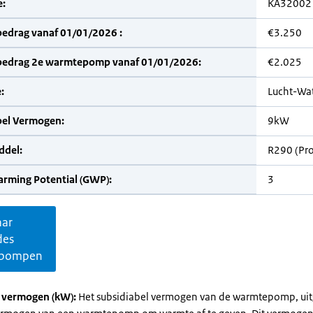
:
KA32002
bedrag vanaf 01/01/2026 :
€3.250
bedrag 2e warmtepomp vanaf 01/01/2026:
€2.025
:
Lucht-Wa
bel Vermogen:
9kW
del:
R290 (Pr
arming Potential (GWP):
3
aar
des
pompen
l vermogen (kW):
Het subsidiabel vermogen van de warmtepomp, uit