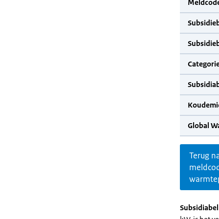
Meldcode
Subsidie
Subsidie
Categorie
Subsidia
Koudemid
Global W
Terug n
meldco
warmte
Subsidiabe