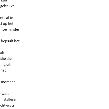
n kan
 gebruikt
.
te af te
ct op het
, hoe minder
 bepaalt het
aft
die die
ing uit
 het
et moment
t-water
installeren
ucht-water