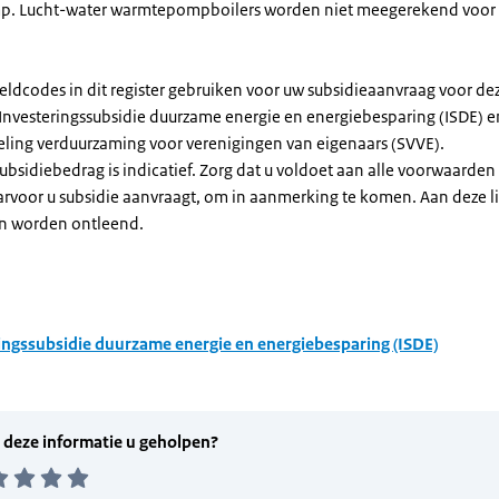
. Lucht-water warmtepompboilers worden niet meegerekend voor
eldcodes in dit register gebruiken voor uw subsidieaanvraag voor de
 Investeringssubsidie duurzame energie en energiebesparing (ISDE) e
eling verduurzaming voor verenigingen van eigenaars (SVVE).
subsidiebedrag is indicatief. Zorg dat u voldoet aan alle voorwaarden
arvoor u subsidie aanvraagt, om in aanmerking te komen. Aan deze l
n worden ontleend.
ingssubsidie duurzame energie en energiebesparing (ISDE)