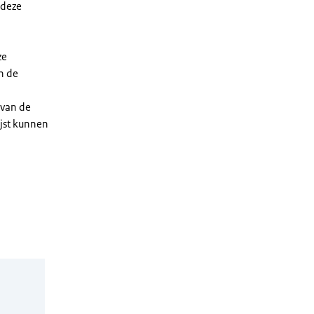
 deze
ze
n de
 van de
ijst kunnen