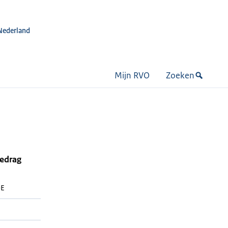
Nederland
Mijn RVO
Zoeken
bedrag
-E