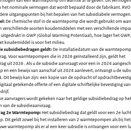
vermogen van een warmtepomp om warmte af te geven. Dit vermoge
n het nominale vermogen dat wordt bepaald door de fabrikant. RVO
dere uitgangspunten bij het bepalen van het subsidiabele vermogen
el:
De chemische stof in de warmtepomp die wordt gebruikt om warm
ijn verschillende soorten koudemiddelen met een verschillende impa
 is uitgedrukt in GWP (Global Warming Potentiaal), hoe lager het GWP
et koudemiddel is voor het milieu.
e subsidiebedragen geldt:
De installatiedatum van de warmtepomp
rag. Voor warmtepompen die in 2026 geïnstalleerd zijn, geldt het
ag uit 2026 . Als u de subsidie aanvraagt voor een in 2024 aangesch
en een bewijs van aanschaf uit 2024 aanlevert, ontvangt u de subsi
. Dit bewijs kan zijn: een kopie van de opdracht of opdrachtbevestig
gitaal getekende offerte of een digitale schriftelijke bevestiging van
drijf.
jke aanvragers wordt gekeken naar het geldige subsidiebedrag op h
n van de subsidieaanvraag.
rag 2e Warmtepomp:
Het subsidiebedrag dat geldt voor een 2e luch
Dit geldt zowel bij het installeren van 2 warmtepompen als bij het 
uwe warmtepomp als er al een keer subsidie is ontvangen voor een l