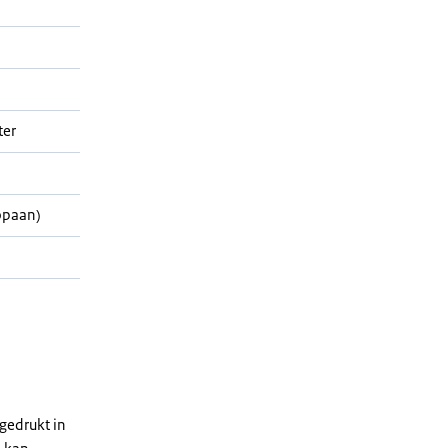
ter
opaan)
gedrukt in