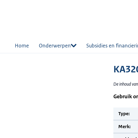
r de
tent
Home
Onderwerpen
Subsidies en financier
KA32
De inhoud van
Gebruik o
Type:
Merk: