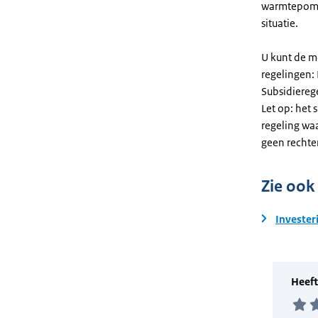
warmtepomp
situatie.
U kunt de m
regelingen:
Subsidiereg
Let op: het 
regeling wa
geen rechte
Zie ook
Invester