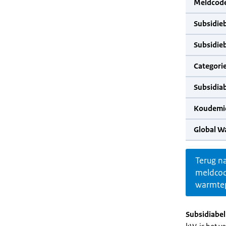
Meldcode
Subsidie
Subsidie
Categorie
Subsidia
Koudemid
Global W
Terug n
meldco
warmte
Subsidiabe