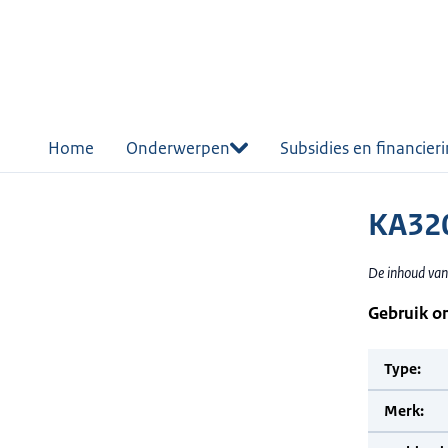
r de
tent
Home
Onderwerpen
Subsidies en financier
KA320
De inhoud van
Gebruik o
Type:
Merk: