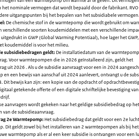
vermogen van een warmtepomp om warmte af te geven. Dit vermoge
n het nominale vermogen dat wordt bepaald door de fabrikant. RVO
dere uitgangspunten bij het bepalen van het subsidiabele vermogen
el:
De chemische stof in de warmtepomp die wordt gebruikt om warm
ijn verschillende soorten koudemiddelen met een verschillende impa
 is uitgedrukt in GWP (Global Warming Potentiaal), hoe lager het GWP
et koudemiddel is voor het milieu.
e subsidiebedragen geldt:
De installatiedatum van de warmtepomp
rag. Voor warmtepompen die in 2026 geïnstalleerd zijn, geldt het
ag uit 2026 . Als u de subsidie aanvraagt voor een in 2024 aangesch
en een bewijs van aanschaf uit 2024 aanlevert, ontvangt u de subsi
. Dit bewijs kan zijn: een kopie van de opdracht of opdrachtbevestig
gitaal getekende offerte of een digitale schriftelijke bevestiging van
drijf.
jke aanvragers wordt gekeken naar het geldige subsidiebedrag op h
n van de subsidieaanvraag.
rag 2e Warmtepomp:
Het subsidiebedrag dat geldt voor een 2e luch
Dit geldt zowel bij het installeren van 2 warmtepompen als bij het 
uwe warmtepomp als er al een keer subsidie is ontvangen voor een l