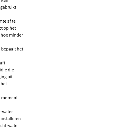
n kan
 gebruikt
.
te af te
ct op het
, hoe minder
 bepaalt het
aft
die die
ing uit
 het
et moment
t-water
installeren
ucht-water