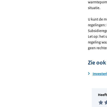
warmtepomp
situatie.
U kunt de m
regelingen:
Subsidiereg
Let op: het 
regeling wa
geen rechte
Zie ook
Invester