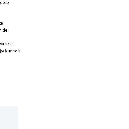
 deze
ze
n de
 van de
ijst kunnen