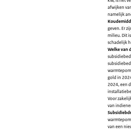
kW, is het 
afwijken va
namelijk an
Koudemidd
geven. Er z
milieu. Dit
schadelijk h
Welke van d
subsidiebed
subsidiebedr
warmtepomp 
gold in 2024
2024, een di
installatiebe
Voor zakeli
van indiene
Subsidiebd
warmtepomp. 
van een nie