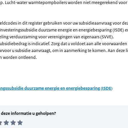
. Lucht-water warmtepompboilers worden niet meegerekend voor
eldcodes in dit register gebruiken voor uw subsidieaanvraag voor de
 Investeringssubsidie duurzame energie en energiebesparing (ISDE) e
eling verduurzaming voor verenigingen van eigenaars (SVVE).
subsidiebedrag is indicatief. Zorg dat u voldoet aan alle voorwaarden
arvoor u subsidie aanvraagt, om in aanmerking te komen. Aan deze l
n worden ontleend.
ingssubsidie duurzame energie en energiebesparing (ISDE)