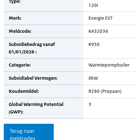
Type:
120I
Merk:
Energie EST
Meldcode:
KA32034
Subsidiebedrag vanaf
€950
01/01/2026 :
Categorie:
Warmtepompboiler
Subsidiabel Vermogen:
0kW
Koudemiddel:
R290 (Propaan)
Global Warming Potential
3
(GWP):
Terug naar
meldcodes