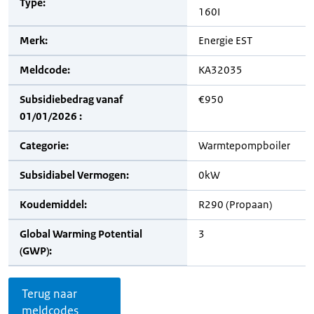
Type:
160I
Merk:
Energie EST
Meldcode:
KA32035
Subsidiebedrag vanaf
€950
01/01/2026 :
Categorie:
Warmtepompboiler
Subsidiabel Vermogen:
0kW
Koudemiddel:
R290 (Propaan)
Global Warming Potential
3
(GWP):
Terug naar
meldcodes