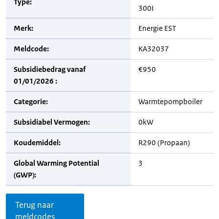
Type:
300I
Merk:
Energie EST
Meldcode:
KA32037
Subsidiebedrag vanaf
€950
01/01/2026 :
Categorie:
Warmtepompboiler
Subsidiabel Vermogen:
0kW
Koudemiddel:
R290 (Propaan)
Global Warming Potential
3
(GWP):
Terug naar
meldcodes