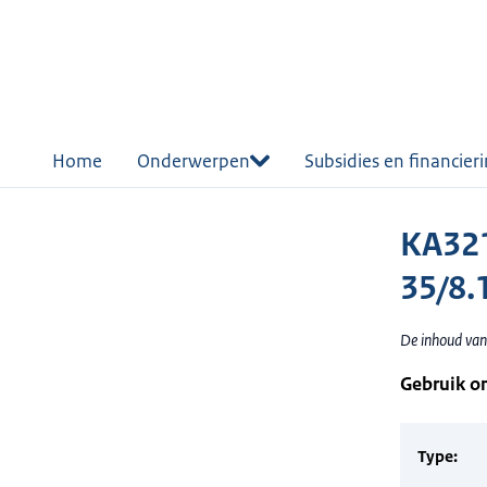
r de
tent
Home
Onderwerpen
Subsidies en financier
KA321
35/8.
De inhoud van 
Gebruik o
Type: