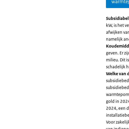
warmte
Subsidiabe
kW, is het 
afwijken va
namelijk an
Koudemidd
geven. Er z
milieu. Dit
schadelijk h
Welke van d
subsidiebed
subsidiebedr
warmtepomp 
gold in 2024
2024, een di
installatiebe
Voor zakeli
van indiene