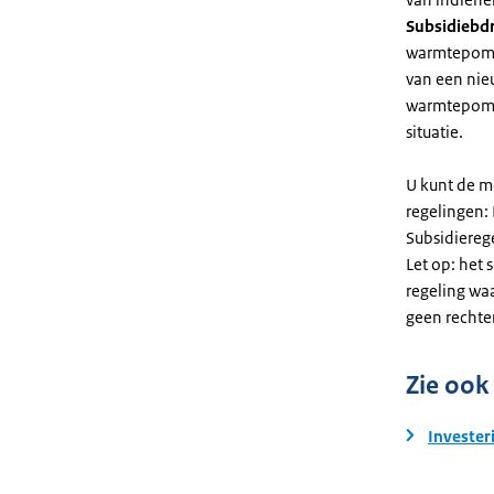
Subsidiebd
warmtepomp. 
van een nie
warmtepomp
situatie.
U kunt de m
regelingen:
Subsidiereg
Let op: het 
regeling wa
geen rechte
Zie ook
Invester