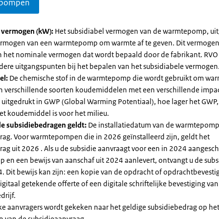
pompen
l vermogen (kW):
Het subsidiabel vermogen van de warmtepomp, uit
vermogen van een warmtepomp om warmte af te geven. Dit vermoge
n het nominale vermogen dat wordt bepaald door de fabrikant. RVO
dere uitgangspunten bij het bepalen van het subsidiabele vermogen
el:
De chemische stof in de warmtepomp die wordt gebruikt om warm
ijn verschillende soorten koudemiddelen met een verschillende impa
 is uitgedrukt in GWP (Global Warming Potentiaal), hoe lager het GWP
et koudemiddel is voor het milieu.
e subsidiebedragen geldt:
De installatiedatum van de warmtepomp
rag. Voor warmtepompen die in 2026 geïnstalleerd zijn, geldt het
ag uit 2026 . Als u de subsidie aanvraagt voor een in 2024 aangesch
en een bewijs van aanschaf uit 2024 aanlevert, ontvangt u de subsi
. Dit bewijs kan zijn: een kopie van de opdracht of opdrachtbevestig
gitaal getekende offerte of een digitale schriftelijke bevestiging van
drijf.
jke aanvragers wordt gekeken naar het geldige subsidiebedrag op h
n van de subsidieaanvraag.