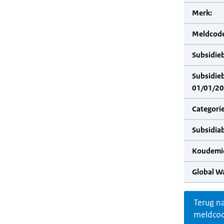
Merk:
Meldcode
Subsidie
Subsidie
01/01/20
Categorie
Subsidia
Koudemid
Global W
Terug n
meldco