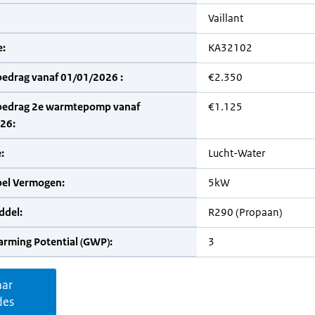
Vaillant
:
KA32102
bedrag vanaf 01/01/2026 :
€2.350
bedrag 2e warmtepomp vanaf
€1.125
26:
:
Lucht-Water
bel Vermogen:
5kW
del:
R290 (Propaan)
arming Potential (GWP):
3
aar
des