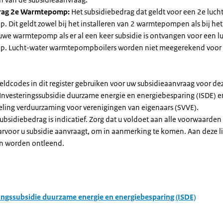
rag 2e Warmtepomp:
Het subsidiebedrag dat geldt voor een 2e luch
Dit geldt zowel bij het installeren van 2 warmtepompen als bij het 
uwe warmtepomp als er al een keer subsidie is ontvangen voor een l
. Lucht-water warmtepompboilers worden niet meegerekend voor
eldcodes in dit register gebruiken voor uw subsidieaanvraag voor de
 Investeringssubsidie duurzame energie en energiebesparing (ISDE) e
eling verduurzaming voor verenigingen van eigenaars (SVVE).
subsidiebedrag is indicatief. Zorg dat u voldoet aan alle voorwaarden
arvoor u subsidie aanvraagt, om in aanmerking te komen. Aan deze l
n worden ontleend.
ingssubsidie duurzame energie en energiebesparing (ISDE)