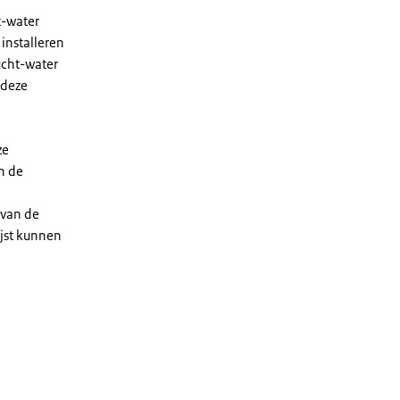
t-water
installeren
ucht-water
 deze
ze
n de
 van de
ijst kunnen