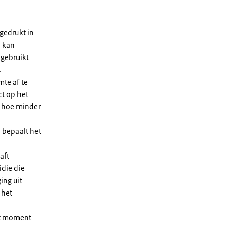
gedrukt in
n kan
 gebruikt
.
te af te
ct op het
, hoe minder
 bepaalt het
aft
die die
ing uit
 het
et moment