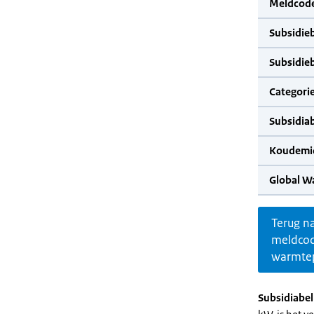
Meldcode
Subsidie
Subsidie
Categorie
Subsidia
Koudemid
Global W
Terug n
meldco
warmte
Subsidiabe