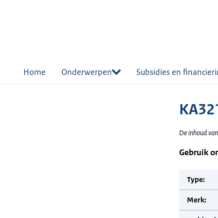
r de
tent
Home
Onderwerpen
Subsidies en financier
KA321
De inhoud van 
Gebruik o
Type:
Merk: