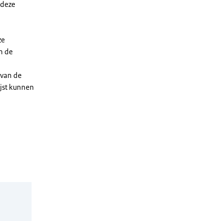
 deze
ze
n de
 van de
ijst kunnen