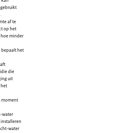
n kan
 gebruikt
.
te af te
ct op het
, hoe minder
 bepaalt het
aft
die die
ing uit
 het
et moment
t-water
installeren
ucht-water