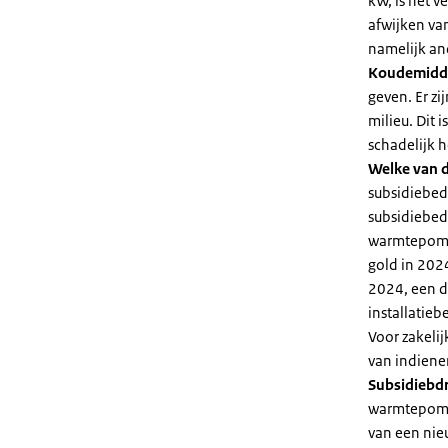
kW, is het 
afwijken va
namelijk an
Koudemidd
geven. Er z
milieu. Dit
schadelijk h
Welke van d
subsidiebed
subsidiebedr
warmtepomp 
gold in 2024
2024, een di
installatiebe
Voor zakeli
van indiene
Subsidiebd
warmtepomp. 
van een nie