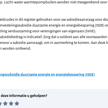
. Lucht-water warmtepompboilers worden niet meegerekend voor
eldcodes in dit register gebruiken voor uw subsidieaanvraag voor de
 Investeringssubsidie duurzame energie en energiebesparing (ISDE) e
eling verduurzaming voor verenigingen van eigenaars (SVVE).
subsidiebedrag is indicatief. Zorg dat u voldoet aan alle voorwaarden
arvoor u subsidie aanvraagt, om in aanmerking te komen. Aan deze l
n worden ontleend.
ingssubsidie duurzame energie en energiebesparing (ISDE)