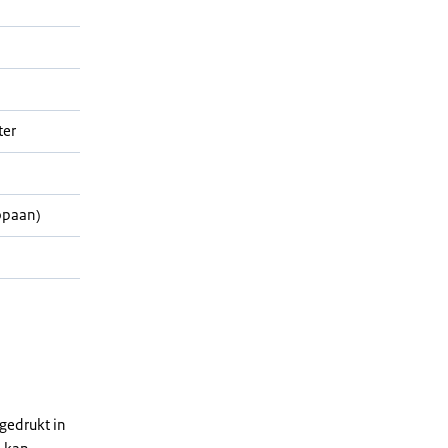
ter
opaan)
gedrukt in