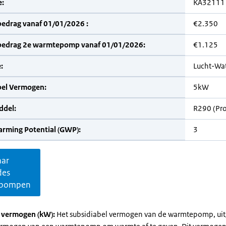
:
KA32111
bedrag vanaf 01/01/2026 :
€2.350
bedrag 2e warmtepomp vanaf 01/01/2026:
€1.125
:
Lucht-Wa
bel Vermogen:
5kW
del:
R290 (Pr
arming Potential (GWP):
3
aar
des
pompen
l vermogen (kW):
Het subsidiabel vermogen van de warmtepomp, uit