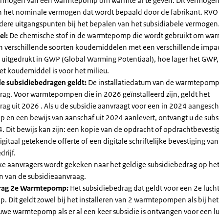
vermogen van een warmtepomp om warmte af te geven. Dit vermoge
n het nominale vermogen dat wordt bepaald door de fabrikant. RVO
dere uitgangspunten bij het bepalen van het subsidiabele vermogen
el:
De chemische stof in de warmtepomp die wordt gebruikt om warm
ijn verschillende soorten koudemiddelen met een verschillende impa
 is uitgedrukt in GWP (Global Warming Potentiaal), hoe lager het GWP
et koudemiddel is voor het milieu.
e subsidiebedragen geldt:
De installatiedatum van de warmtepomp
rag. Voor warmtepompen die in 2026 geïnstalleerd zijn, geldt het
ag uit 2026 . Als u de subsidie aanvraagt voor een in 2024 aangesch
en een bewijs van aanschaf uit 2024 aanlevert, ontvangt u de subsi
. Dit bewijs kan zijn: een kopie van de opdracht of opdrachtbevestig
gitaal getekende offerte of een digitale schriftelijke bevestiging van
drijf.
jke aanvragers wordt gekeken naar het geldige subsidiebedrag op h
n van de subsidieaanvraag.
rag 2e Warmtepomp:
Het subsidiebedrag dat geldt voor een 2e luch
Dit geldt zowel bij het installeren van 2 warmtepompen als bij het 
uwe warmtepomp als er al een keer subsidie is ontvangen voor een l