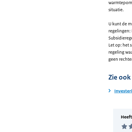
warmtepomp
situatie.
U kunt de m
regelingen:
Subsidiereg
Let op: het 
regeling wa
geen rechte
Zie ook
Invester