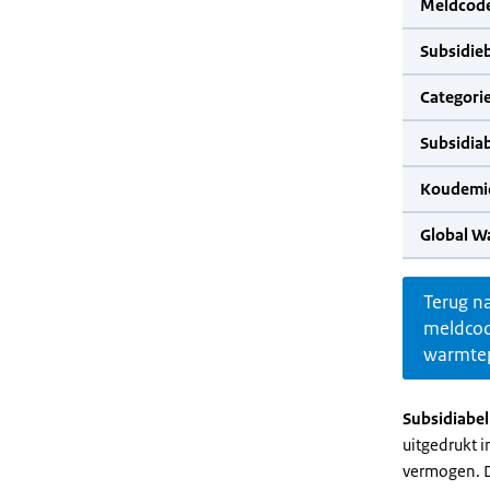
Meldcode
Subsidie
Categorie
Subsidia
Koudemid
Global W
Terug n
meldco
warmte
Subsidiabe
uitgedrukt 
vermogen. D