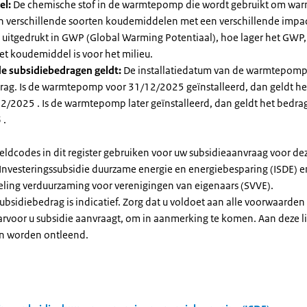
el:
De chemische stof in de warmtepomp die wordt gebruikt om warm
ijn verschillende soorten koudemiddelen met een verschillende impa
 is uitgedrukt in GWP (Global Warming Potentiaal), hoe lager het GWP
et koudemiddel is voor het milieu.
e subsidiebedragen geldt:
De installatiedatum van de warmtepomp
rag. Is de warmtepomp voor 31/12/2025 geïnstalleerd, dan geldt he
2/2025 . Is de warmtepomp later geïnstalleerd, dan geldt het bedra
 .
eldcodes in dit register gebruiken voor uw subsidieaanvraag voor de
 Investeringssubsidie duurzame energie en energiebesparing (ISDE) e
eling verduurzaming voor verenigingen van eigenaars (SVVE).
subsidiebedrag is indicatief. Zorg dat u voldoet aan alle voorwaarden
arvoor u subsidie aanvraagt, om in aanmerking te komen. Aan deze l
n worden ontleend.