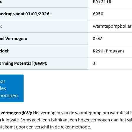
:
KA32118
bedrag vanaf 01/01/2026 :
€950
:
Warmtepompboiler
bel Vermogen:
0kW
del:
R290 (Propaan)
arming Potential (GWP):
3
aar
des
pompen
l vermogen (kW):
Het vermogen van de warmtepomp om warmte af t
in kilowatt. Soms geeft een fabrikant een hoger vermogen dan het su
it komt door een verschil in de rekenmethode.