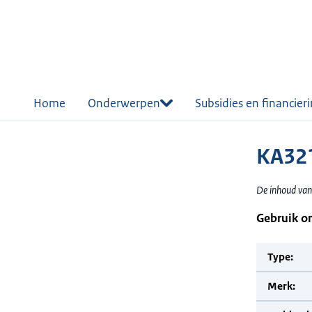
r de
tent
Home
Onderwerpen
Subsidies en financier
KA321
De inhoud van 
Gebruik o
Type:
Merk: