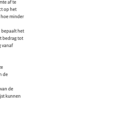
te af te
ct op het
, hoe minder
 bepaalt het
t bedrag tot
g vanaf
ze
n de
 van de
ijst kunnen