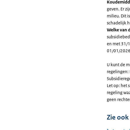
Koudemidd
geven. Er z
milieu. Dit
schadelijk h
Welke van d
subsidiebed
en met 31/1
01/01/2026
U kunt de m
regelingen:
Subsidiereg
Let op: het 
regeling wa
geen rechte
Zie ook