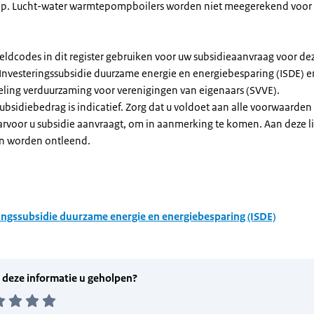
. Lucht-water warmtepompboilers worden niet meegerekend voor
eldcodes in dit register gebruiken voor uw subsidieaanvraag voor de
 Investeringssubsidie duurzame energie en energiebesparing (ISDE) e
eling verduurzaming voor verenigingen van eigenaars (SVVE).
subsidiebedrag is indicatief. Zorg dat u voldoet aan alle voorwaarden
arvoor u subsidie aanvraagt, om in aanmerking te komen. Aan deze l
n worden ontleend.
ingssubsidie duurzame energie en energiebesparing (ISDE)