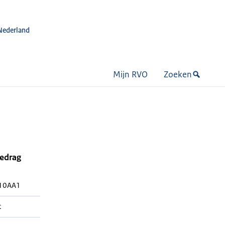
Nederland
Mijn RVO
Zoeken
bedrag
10AA1
t