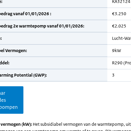
:
KA32124
bedrag vanaf 01/01/2026 :
€3.250
bedrag 2e warmtepomp vanaf 01/01/2026:
€2.025
:
Lucht-Wa
bel Vermogen:
9kW
del:
R290 (Pr
arming Potential (GWP):
3
aar
des
pompen
l vermogen (kW):
Het subsidiabel vermogen van de warmtepomp, uit