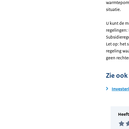
warmtepomp
situatie.
U kunt de m
regelingen:
Subsidiereg
Let op: het 
regeling wa
geen rechte
Zie ook
Invester