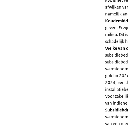
kW, is het 
afwijken va
namelijk an
Koudemidd
geven. Er z
milieu. Dit
schadelijk h
Welke van d
subsidiebed
subsidiebedr
warmtepomp 
gold in 2024
2024, een di
installatiebe
Voor zakeli
van indiene
Subsidiebd
warmtepomp. 
van een nie