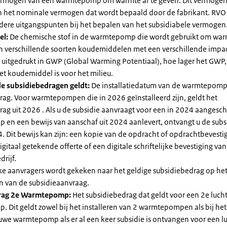
vermogen van een warmtepomp om warmte af te geven. Dit vermoge
n het nominale vermogen dat wordt bepaald door de fabrikant. RVO
dere uitgangspunten bij het bepalen van het subsidiabele vermogen
el:
De chemische stof in de warmtepomp die wordt gebruikt om warm
ijn verschillende soorten koudemiddelen met een verschillende impa
 is uitgedrukt in GWP (Global Warming Potentiaal), hoe lager het GWP
et koudemiddel is voor het milieu.
e subsidiebedragen geldt:
De installatiedatum van de warmtepomp
rag. Voor warmtepompen die in 2026 geïnstalleerd zijn, geldt het
ag uit 2026 . Als u de subsidie aanvraagt voor een in 2024 aangesch
en een bewijs van aanschaf uit 2024 aanlevert, ontvangt u de subsi
. Dit bewijs kan zijn: een kopie van de opdracht of opdrachtbevestig
gitaal getekende offerte of een digitale schriftelijke bevestiging van
drijf.
jke aanvragers wordt gekeken naar het geldige subsidiebedrag op h
n van de subsidieaanvraag.
rag 2e Warmtepomp:
Het subsidiebedrag dat geldt voor een 2e luch
Dit geldt zowel bij het installeren van 2 warmtepompen als bij het 
uwe warmtepomp als er al een keer subsidie is ontvangen voor een l