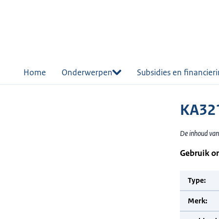
r de
tent
Home
Onderwerpen
Subsidies en financier
KA32
De inhoud van 
Gebruik o
Type:
Merk: