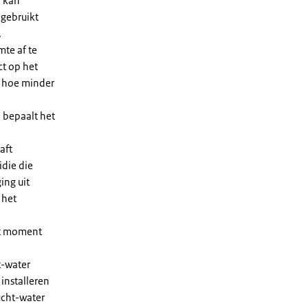
n kan
 gebruikt
.
te af te
ct op het
, hoe minder
 bepaalt het
aft
die die
ing uit
 het
et moment
t-water
installeren
ucht-water