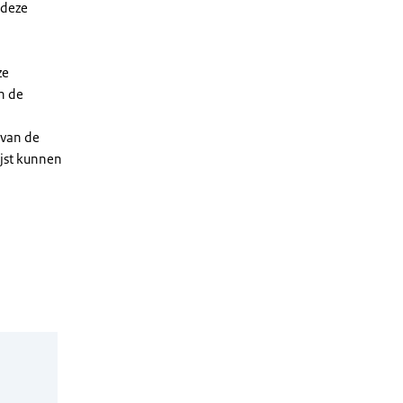
 deze
ze
n de
 van de
ijst kunnen