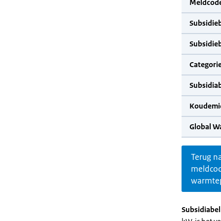
Meldcode
Subsidie
Subsidie
Categorie
Subsidia
Koudemid
Global W
Terug n
meldco
warmte
Subsidiabe