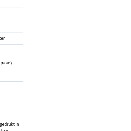
ter
opaan)
gedrukt in