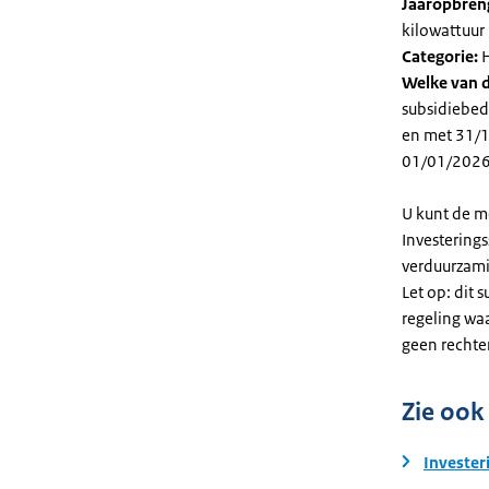
Jaaropbren
kilowattuur 
Categorie:
H
Welke van d
subsidiebed
en met 31/12
01/01/2026
U kunt de m
Investering
verduurzami
Let op: dit 
regeling wa
geen rechte
Zie ook
Invester