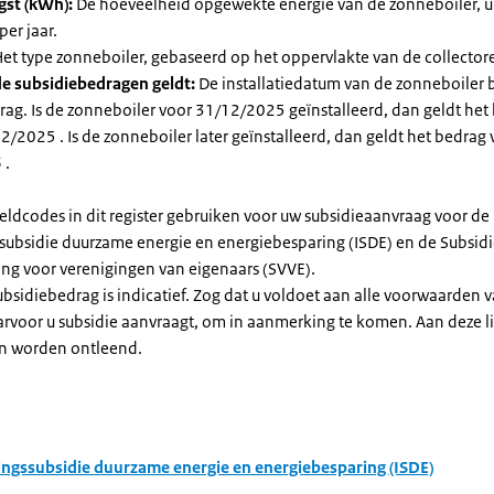
gst (kWh):
De hoeveelheid opgewekte energie van de zonneboiler, ui
per jaar.
et type zonneboiler, gebaseerd op het oppervlakte van de collector
e subsidiebedragen geldt:
De installatiedatum van de zonneboiler 
rag. Is de zonneboiler voor 31/12/2025 geïnstalleerd, dan geldt het
/2025 . Is de zonneboiler later geïnstalleerd, dan geldt het bedrag 
 .
eldcodes in dit register gebruiken voor uw subsidieaanvraag voor de
ssubsidie duurzame energie en energiebesparing (ISDE) en de Subsid
ng voor verenigingen van eigenaars (SVVE).
subsidiebedrag is indicatief. Zog dat u voldoet aan alle voorwaarden 
arvoor u subsidie aanvraagt, om in aanmerking te komen. Aan deze l
n worden ontleend.
ingssubsidie duurzame energie en energiebesparing (ISDE)