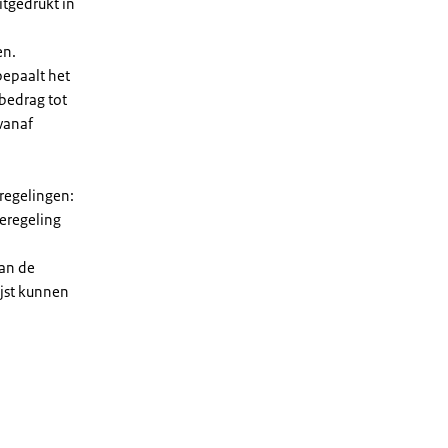
tgedrukt in
en.
bepaalt het
 bedrag tot
vanaf
 regelingen:
ieregeling
van de
ijst kunnen