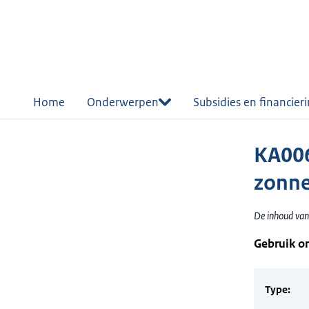
r de
tent
Home
Onderwerpen
Subsidies en financier
KA006
zonne
De inhoud van
Gebruik o
Type: