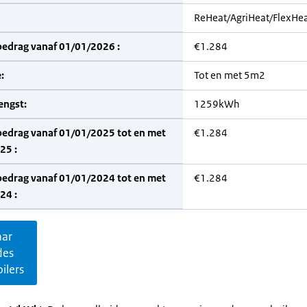
ReHeat/AgriHeat/FlexHea
bedrag vanaf 01/01/2026 :
€1.284
:
Tot en met 5m2
engst:
1259kWh
bedrag vanaf 01/01/2025 tot en met
€1.284
25 :
bedrag vanaf 01/01/2024 tot en met
€1.284
24 :
aar
des
ilers