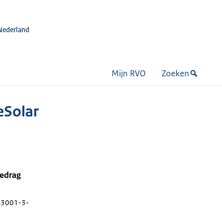
Nederland
Mijn RVO
Zoeken
eSolar
bedrag
-3001-3-