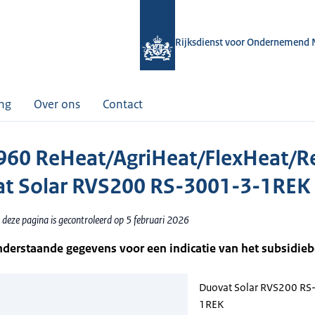
Rijksdienst voor Ondernemend 
ing
Over ons
Contact
60 ReHeat/AgriHeat/FlexHeat/R
t Solar RVS200 RS-3001-3-1REK
 deze pagina is gecontroleerd op 5 februari 2026
nderstaande gegevens voor een indicatie van het subsidie
Duovat Solar RVS200 RS
1REK