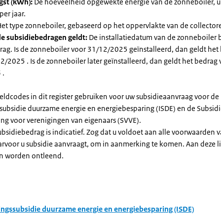
gst (kWh):
De hoeveelheid opgewekte energie van de zonneboiler, ui
per jaar.
et type zonneboiler, gebaseerd op het oppervlakte van de collector
e subsidiebedragen geldt:
De installatiedatum van de zonneboiler 
rag. Is de zonneboiler voor 31/12/2025 geïnstalleerd, dan geldt het
/2025 . Is de zonneboiler later geïnstalleerd, dan geldt het bedrag 
 .
eldcodes in dit register gebruiken voor uw subsidieaanvraag voor de
ssubsidie duurzame energie en energiebesparing (ISDE) en de Subsid
ng voor verenigingen van eigenaars (SVVE).
subsidiebedrag is indicatief. Zog dat u voldoet aan alle voorwaarden 
arvoor u subsidie aanvraagt, om in aanmerking te komen. Aan deze l
n worden ontleend.
ingssubsidie duurzame energie en energiebesparing (ISDE)