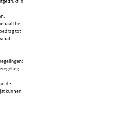
tgedrukt in
en.
bepaalt het
 bedrag tot
vanaf
 regelingen:
ieregeling
van de
ijst kunnen