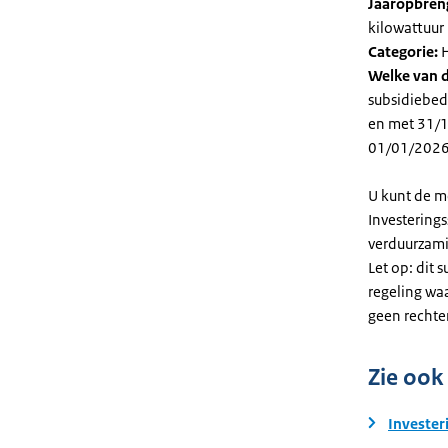
Jaaropbren
kilowattuur 
Categorie:
H
Welke van d
subsidiebed
en met 31/12
01/01/2026
U kunt de m
Investering
verduurzami
Let op: dit 
regeling wa
geen rechte
Zie ook
Invester