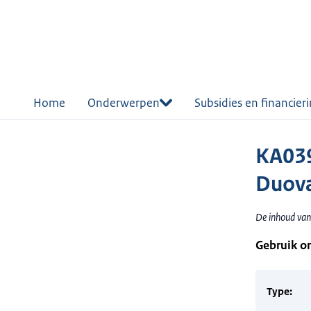
r de
tent
Home
Onderwerpen
Subsidies en financier
KA039
Duova
De inhoud van
Gebruik o
Type: