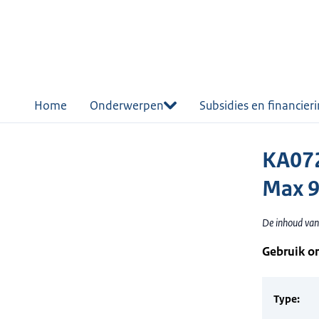
r de
tent
Home
Onderwerpen
Subsidies en financier
KA072
Max 
De inhoud van
Gebruik o
Type: