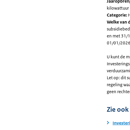
Jaaropbren
kilowattuur 
Categorie:
H
Welke van d
subsidiebed
en met 31/12
01/01/2026
U kunt de m
Investering
verduurzami
Let op: dit 
regeling wa
geen rechte
Zie ook
Invester