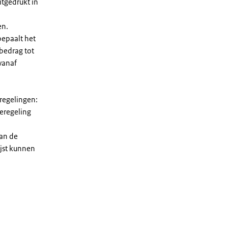
tgedrukt in
en.
bepaalt het
 bedrag tot
vanaf
 regelingen:
ieregeling
van de
ijst kunnen