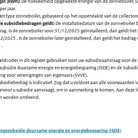
gst (kWh):
De hoeveelheid opgewekte energie van de zonneboiler, ui
per jaar.
et type zonneboiler, gebaseerd op het oppervlakte van de collector
e subsidiebedragen geldt:
De installatiedatum van de zonneboiler 
rag. Is de zonneboiler voor 31/12/2025 geïnstalleerd, dan geldt het
/2025 . Is de zonneboiler later geïnstalleerd, dan geldt het bedrag 
 .
eldcodes in dit register gebruiken voor uw subsidieaanvraag voor de
ssubsidie duurzame energie en energiebesparing (ISDE) en de Subsid
ng voor verenigingen van eigenaars (SVVE).
subsidiebedrag is indicatief. Zog dat u voldoet aan alle voorwaarden 
arvoor u subsidie aanvraagt, om in aanmerking te komen. Aan deze l
n worden ontleend.
ingssubsidie duurzame energie en energiebesparing (ISDE)