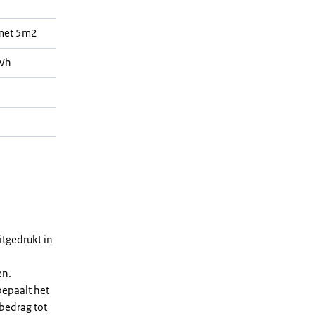
 met 5m2
Wh
tgedrukt in
en.
bepaalt het
 bedrag tot