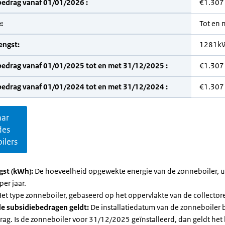
bedrag vanaf 01/01/2026 :
€1.307
:
Tot en
engst:
1281k
bedrag vanaf 01/01/2025 tot en met 31/12/2025 :
€1.307
bedrag vanaf 01/01/2024 tot en met 31/12/2024 :
€1.307
aar
des
ilers
gst (kWh):
De hoeveelheid opgewekte energie van de zonneboiler, ui
per jaar.
et type zonneboiler, gebaseerd op het oppervlakte van de collector
e subsidiebedragen geldt:
De installatiedatum van de zonneboiler 
rag. Is de zonneboiler voor 31/12/2025 geïnstalleerd, dan geldt het