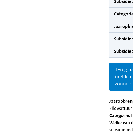
Subsidie
Categorie
Jaaropbr
Subsidie
Subsidie
Terug n
meldco
zonnebo
Jaaropbren
kilowattuur 
Categorie:
H
Welke van d
subsidiebed