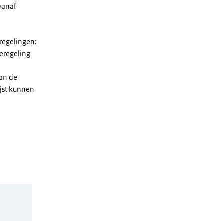
vanaf
 regelingen:
ieregeling
van de
ijst kunnen