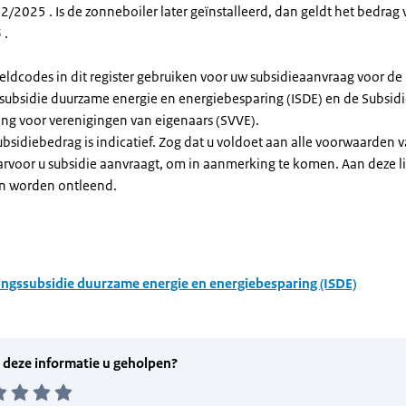
/2025 . Is de zonneboiler later geïnstalleerd, dan geldt het bedrag 
 .
eldcodes in dit register gebruiken voor uw subsidieaanvraag voor de
ssubsidie duurzame energie en energiebesparing (ISDE) en de Subsid
ng voor verenigingen van eigenaars (SVVE).
subsidiebedrag is indicatief. Zog dat u voldoet aan alle voorwaarden 
arvoor u subsidie aanvraagt, om in aanmerking te komen. Aan deze l
n worden ontleend.
ingssubsidie duurzame energie en energiebesparing (ISDE)