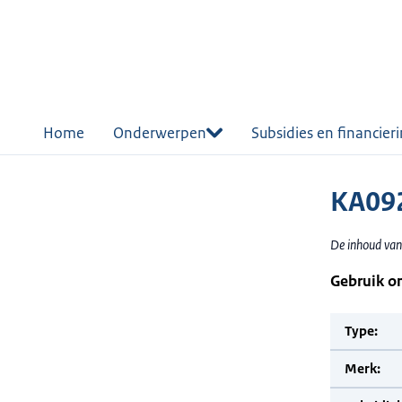
r de
tent
Home
Onderwerpen
Subsidies en financier
KA092
De inhoud van
Gebruik o
Type:
Merk: