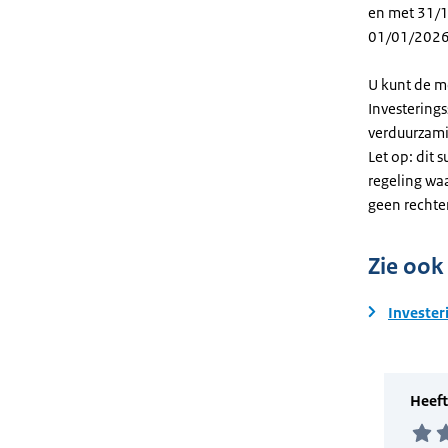
en met 31/12
01/01/2026
U kunt de m
Investering
verduurzami
Let op: dit 
regeling wa
geen rechte
Zie ook
Invester