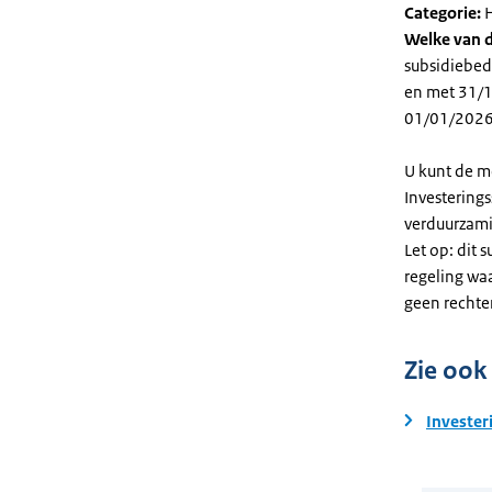
Categorie:
H
Welke van d
subsidiebed
en met 31/12
01/01/2026
U kunt de m
Investering
verduurzami
Let op: dit 
regeling wa
geen rechte
Zie ook
Invester