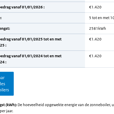
bedrag vanaf 01/01/2026 :
€1.420
:
5 tot en met 
engst:
2581kWh
bedrag vanaf 01/01/2025 tot en met
€1.420
25 :
bedrag vanaf 01/01/2024 tot en met
€1.420
24 :
aar
des
ilers
gst (kWh):
De hoeveelheid opgewekte energie van de zonneboiler, ui
per jaar.