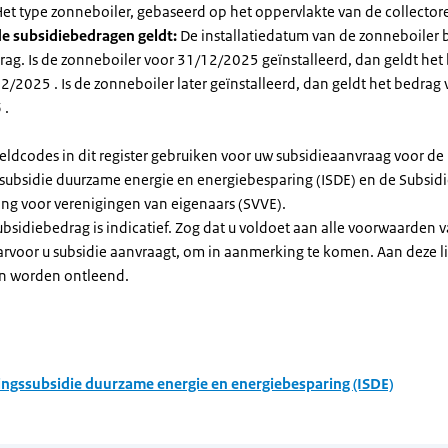
et type zonneboiler, gebaseerd op het oppervlakte van de collector
e subsidiebedragen geldt:
De installatiedatum van de zonneboiler 
rag. Is de zonneboiler voor 31/12/2025 geïnstalleerd, dan geldt het
/2025 . Is de zonneboiler later geïnstalleerd, dan geldt het bedrag 
 .
eldcodes in dit register gebruiken voor uw subsidieaanvraag voor de
ssubsidie duurzame energie en energiebesparing (ISDE) en de Subsid
ng voor verenigingen van eigenaars (SVVE).
subsidiebedrag is indicatief. Zog dat u voldoet aan alle voorwaarden 
arvoor u subsidie aanvraagt, om in aanmerking te komen. Aan deze l
n worden ontleend.
ingssubsidie duurzame energie en energiebesparing (ISDE)