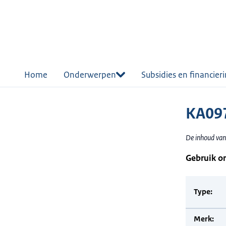
r de
tent
Home
Onderwerpen
Subsidies en financier
KA097
De inhoud van
Gebruik o
Type:
Merk: