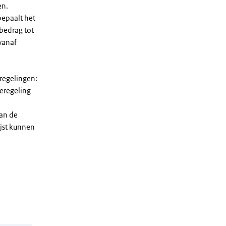
en.
bepaalt het
 bedrag tot
vanaf
 regelingen:
ieregeling
van de
ijst kunnen