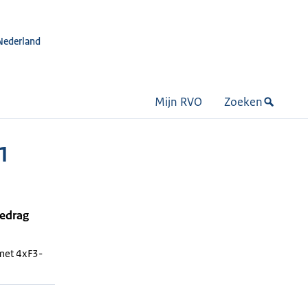
Nederland
Mijn RVO
Zoeken
1
bedrag
met 4xF3-