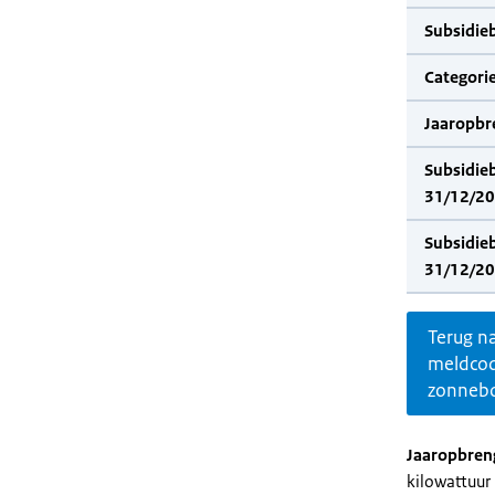
Subsidie
Categorie
Jaaropbr
Subsidie
31/12/20
Subsidie
31/12/20
Terug n
meldco
zonnebo
Jaaropbren
kilowattuur 