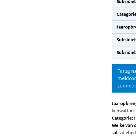
Subsidie
Categorie
Jaaropbr
Subsidie
Subsidie
Terug n
meldco
zonnebo
Jaaropbren
kilowattuur 
Categorie:
H
Welke van d
subsidiebed