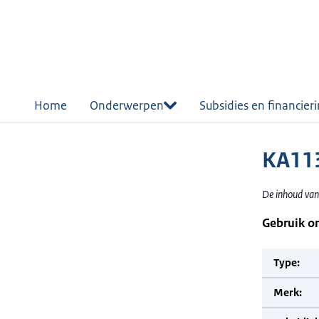
r de
tent
Home
Onderwerpen
Subsidies en financier
KA113
De inhoud van
Gebruik o
Type:
Merk: