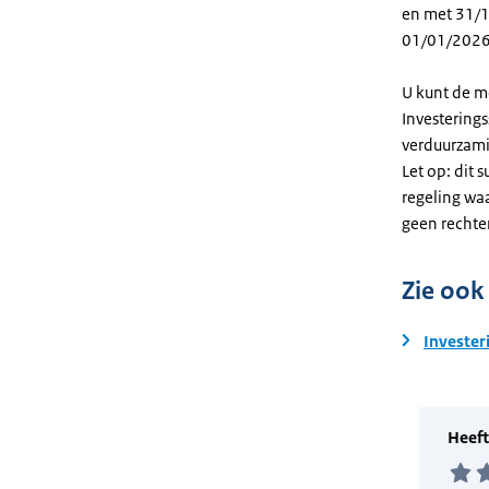
en met 31/12
01/01/2026
U kunt de m
Investering
verduurzami
Let op: dit 
regeling wa
geen rechte
Zie ook
Invester