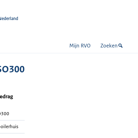
Nederland
Mijn RVO
Zoeken
 SO300
bedrag
SO300
oilerhuis