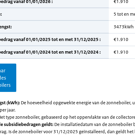
bedrag vanaf 01/01/2026 :
€1.910
:
5 tot en 
engst:
3473kWh
bedrag vanaf 01/01/2025 tot en met 31/12/2025 :
€1.910
bedrag vanaf 01/01/2024 tot en met 31/12/2024 :
€1.910
aar
des
ilers
gst (kWh):
De hoeveelheid opgewekte energie van de zonneboiler, ui
per jaar.
et type zonneboiler, gebaseerd op het oppervlakte van de collector
e subsidiebedragen geldt:
De installatiedatum van de zonneboiler 
rag. Is de zonneboiler voor 31/12/2025 geïnstalleerd, dan geldt het