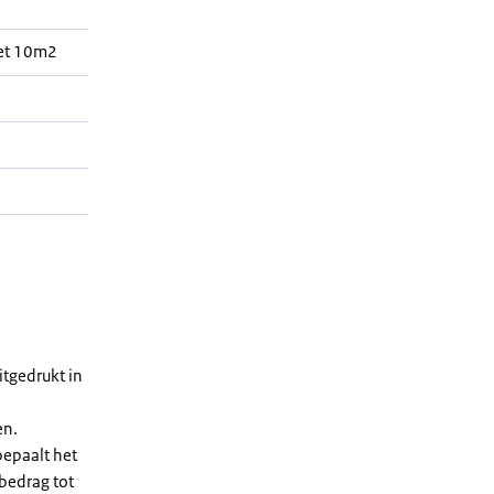
met 10m2
tgedrukt in
en.
bepaalt het
 bedrag tot