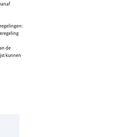
vanaf
 regelingen:
ieregeling
van de
ijst kunnen