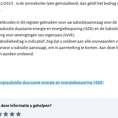
/2025 . Is de zonneboiler later geïnstalleerd, dan geldt het bedrag 
 .
eldcodes in dit register gebruiken voor uw subsidieaanvraag voor de
ssubsidie duurzame energie en energiebesparing (ISDE) en de Subsid
ng voor verenigingen van eigenaars (SVVE).
subsidiebedrag is indicatief. Zog dat u voldoet aan alle voorwaarden 
arvoor u subsidie aanvraagt, om in aanmerking te komen. Aan deze l
n worden ontleend.
ingssubsidie duurzame energie en energiebesparing (ISDE)