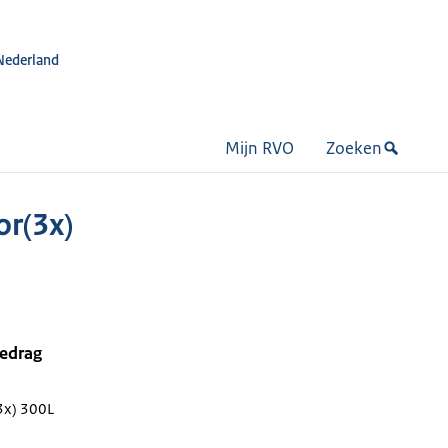
Nederland
Mijn RVO
Zoeken
or(3x)
bedrag
3x) 300L