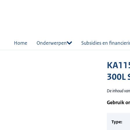
r de
tent
Home
Onderwerpen
Subsidies en financier
KA115
300L 
De inhoud van
Gebruik o
Type: