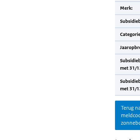
Merk:
Subsidie
Categorie
Jaaropbr
Subsidie
met 31/1
Subsidie
met 31/1
Terug n
meldco
zonnebo