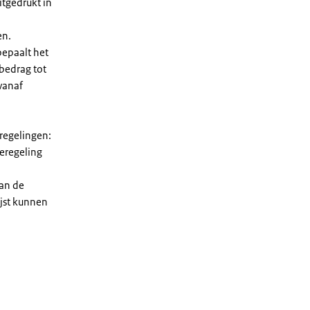
tgedrukt in
en.
bepaalt het
 bedrag tot
vanaf
 regelingen:
ieregeling
van de
ijst kunnen