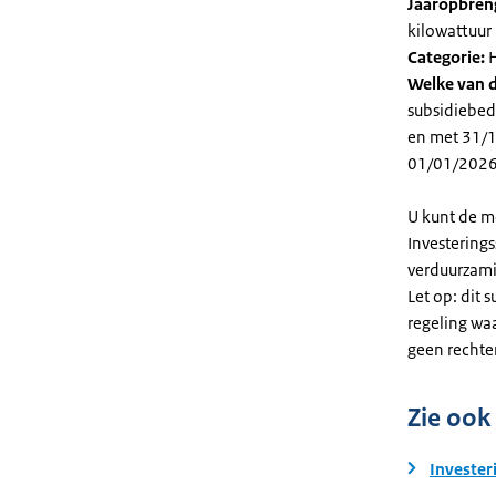
Jaaropbren
kilowattuur 
Categorie:
H
Welke van d
subsidiebed
en met 31/12
01/01/2026
U kunt de m
Investering
verduurzami
Let op: dit 
regeling wa
geen rechte
Zie ook
Invester