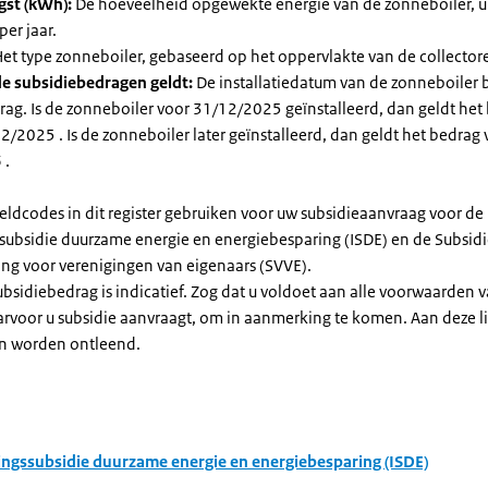
gst (kWh):
De hoeveelheid opgewekte energie van de zonneboiler, ui
per jaar.
et type zonneboiler, gebaseerd op het oppervlakte van de collector
e subsidiebedragen geldt:
De installatiedatum van de zonneboiler 
rag. Is de zonneboiler voor 31/12/2025 geïnstalleerd, dan geldt het
/2025 . Is de zonneboiler later geïnstalleerd, dan geldt het bedrag 
 .
eldcodes in dit register gebruiken voor uw subsidieaanvraag voor de
ssubsidie duurzame energie en energiebesparing (ISDE) en de Subsid
ng voor verenigingen van eigenaars (SVVE).
subsidiebedrag is indicatief. Zog dat u voldoet aan alle voorwaarden 
arvoor u subsidie aanvraagt, om in aanmerking te komen. Aan deze l
n worden ontleend.
ingssubsidie duurzame energie en energiebesparing (ISDE)