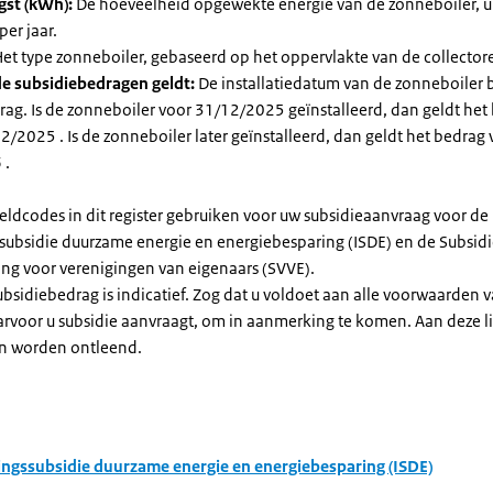
gst (kWh):
De hoeveelheid opgewekte energie van de zonneboiler, ui
per jaar.
et type zonneboiler, gebaseerd op het oppervlakte van de collector
e subsidiebedragen geldt:
De installatiedatum van de zonneboiler 
rag. Is de zonneboiler voor 31/12/2025 geïnstalleerd, dan geldt het
/2025 . Is de zonneboiler later geïnstalleerd, dan geldt het bedrag 
 .
eldcodes in dit register gebruiken voor uw subsidieaanvraag voor de
ssubsidie duurzame energie en energiebesparing (ISDE) en de Subsid
ng voor verenigingen van eigenaars (SVVE).
subsidiebedrag is indicatief. Zog dat u voldoet aan alle voorwaarden 
arvoor u subsidie aanvraagt, om in aanmerking te komen. Aan deze l
n worden ontleend.
ingssubsidie duurzame energie en energiebesparing (ISDE)