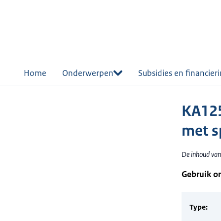
r de
tent
Home
Onderwerpen
Subsidies en financier
KA125
met s
De inhoud van
Gebruik o
Type: