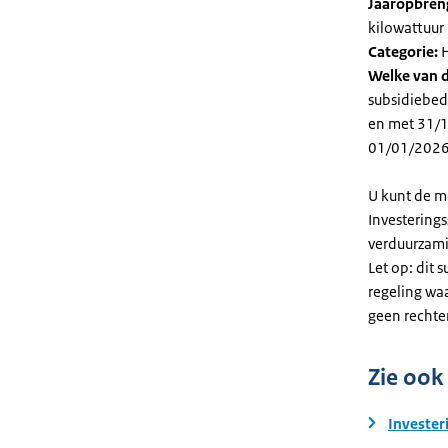
Jaaropbren
kilowattuur 
Categorie:
H
Welke van d
subsidiebed
en met 31/12
01/01/2026
U kunt de m
Investering
verduurzami
Let op: dit 
regeling wa
geen rechte
Zie ook
Invester