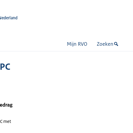
Nederland
Mijn RVO
Zoeken
CPC
bedrag
PC met