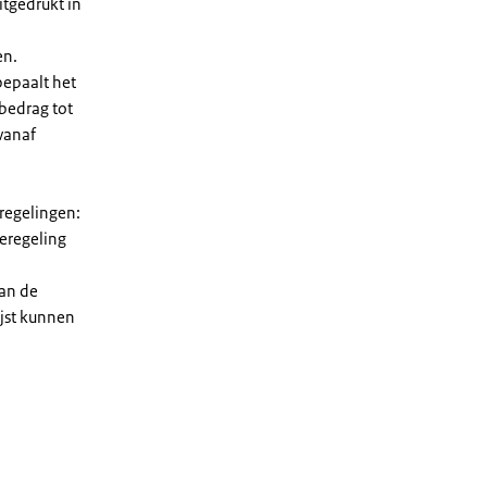
tgedrukt in
en.
bepaalt het
 bedrag tot
vanaf
 regelingen:
ieregeling
van de
ijst kunnen