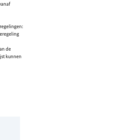
vanaf
 regelingen:
ieregeling
van de
ijst kunnen