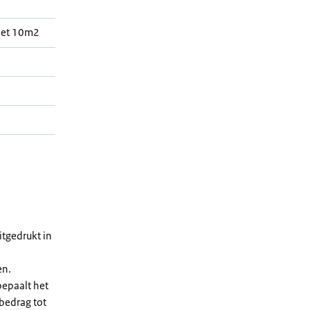
met 10m2
h
tgedrukt in
en.
bepaalt het
 bedrag tot