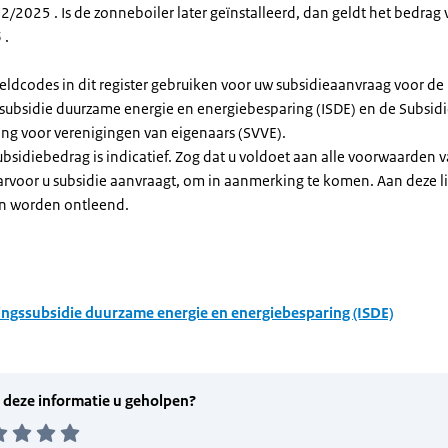
/2025 . Is de zonneboiler later geïnstalleerd, dan geldt het bedrag 
 .
eldcodes in dit register gebruiken voor uw subsidieaanvraag voor de
ssubsidie duurzame energie en energiebesparing (ISDE) en de Subsid
ng voor verenigingen van eigenaars (SVVE).
subsidiebedrag is indicatief. Zog dat u voldoet aan alle voorwaarden 
arvoor u subsidie aanvraagt, om in aanmerking te komen. Aan deze l
n worden ontleend.
ingssubsidie duurzame energie en energiebesparing (ISDE)