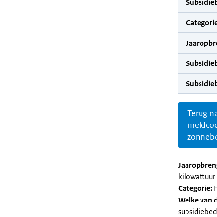
Subsidie
Categorie
Jaaropbr
Subsidie
Subsidie
Terug n
meldco
zonnebo
Jaaropbren
kilowattuur 
Categorie:
H
Welke van d
subsidiebed