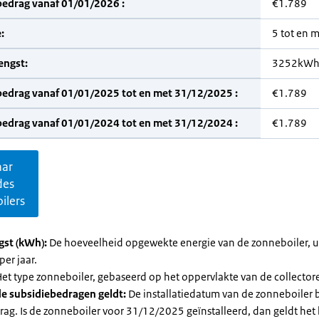
bedrag vanaf 01/01/2026 :
€1.789
:
5 tot en 
engst:
3252kW
bedrag vanaf 01/01/2025 tot en met 31/12/2025 :
€1.789
bedrag vanaf 01/01/2024 tot en met 31/12/2024 :
€1.789
aar
des
ilers
gst (kWh):
De hoeveelheid opgewekte energie van de zonneboiler, ui
per jaar.
et type zonneboiler, gebaseerd op het oppervlakte van de collector
e subsidiebedragen geldt:
De installatiedatum van de zonneboiler 
rag. Is de zonneboiler voor 31/12/2025 geïnstalleerd, dan geldt het