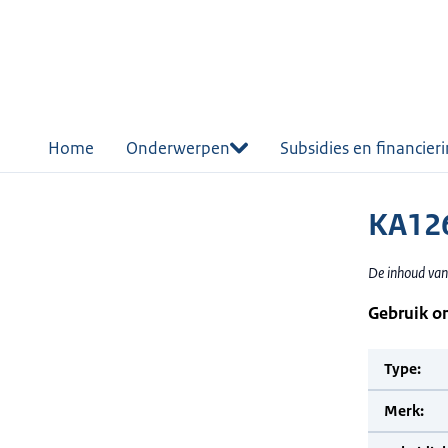
r de
tent
Home
Onderwerpen
Subsidies en financier
KA126
De inhoud van
Gebruik o
Type:
Merk: