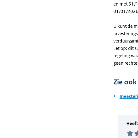
en met 31/12
01/01/2026
U kunt de m
Investering
verduurzami
Let op: dit 
regeling wa
geen rechte
Zie ook
Invester