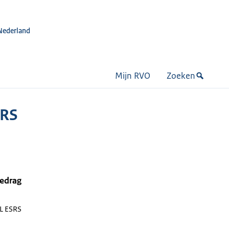
Nederland
Mijn RVO
Zoeken
SRS
bedrag
L ESRS