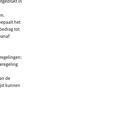
tgedrukt in
en.
bepaalt het
 bedrag tot
vanaf
 regelingen:
ieregeling
van de
ijst kunnen