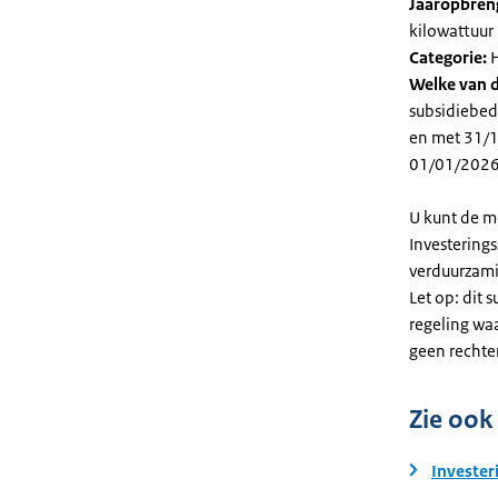
Jaaropbren
kilowattuur 
Categorie:
H
Welke van d
subsidiebed
en met 31/12
01/01/2026
U kunt de m
Investering
verduurzami
Let op: dit 
regeling wa
geen rechte
Zie ook
Invester