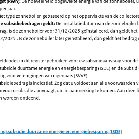
gst (kWh):
De hoeveelheid opgewekte energie van de zonneboiler, ui
per jaar.
et type zonneboiler, gebaseerd op het oppervlakte van de collector
e subsidiebedragen geldt:
De installatiedatum van de zonneboiler 
rag. Is de zonneboiler voor 31/12/2025 geïnstalleerd, dan geldt het
/2025 . Is de zonneboiler later geïnstalleerd, dan geldt het bedrag 
 .
eldcodes in dit register gebruiken voor uw subsidieaanvraag voor de
ssubsidie duurzame energie en energiebesparing (ISDE) en de Subsid
ng voor verenigingen van eigenaars (SVVE).
subsidiebedrag is indicatief. Zog dat u voldoet aan alle voorwaarden 
arvoor u subsidie aanvraagt, om in aanmerking te komen. Aan deze l
n worden ontleend.
ingssubsidie duurzame energie en energiebesparing (ISDE)