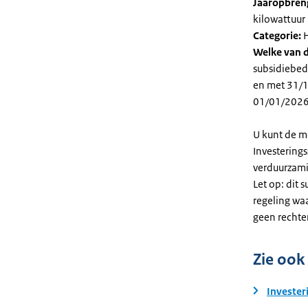
Jaaropbren
kilowattuur 
Categorie:
H
Welke van d
subsidiebed
en met 31/12
01/01/2026
U kunt de m
Investering
verduurzami
Let op: dit 
regeling wa
geen rechte
Zie ook
Invester