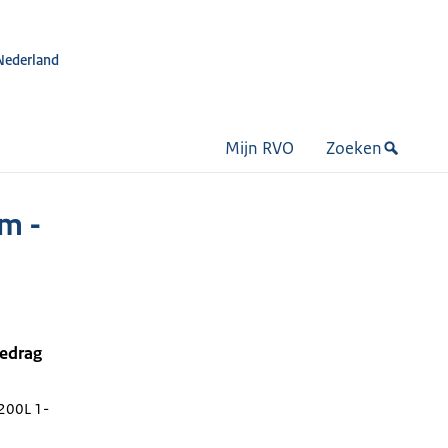
Nederland
Mijn RVO
Zoeken
m -
bedrag
200L 1-