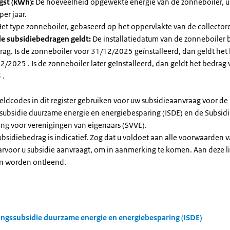
gst (kWh):
De hoeveelheid opgewekte energie van de zonneboiler, ui
per jaar.
et type zonneboiler, gebaseerd op het oppervlakte van de collector
e subsidiebedragen geldt:
De installatiedatum van de zonneboiler 
rag. Is de zonneboiler voor 31/12/2025 geïnstalleerd, dan geldt het
/2025 . Is de zonneboiler later geïnstalleerd, dan geldt het bedrag 
 .
eldcodes in dit register gebruiken voor uw subsidieaanvraag voor de
ssubsidie duurzame energie en energiebesparing (ISDE) en de Subsid
ng voor verenigingen van eigenaars (SVVE).
subsidiebedrag is indicatief. Zog dat u voldoet aan alle voorwaarden 
arvoor u subsidie aanvraagt, om in aanmerking te komen. Aan deze l
n worden ontleend.
ingssubsidie duurzame energie en energiebesparing (ISDE)