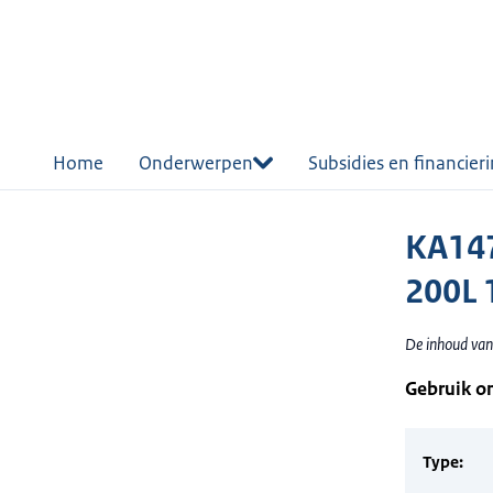
r de
tent
Home
Onderwerpen
Subsidies en financier
KA147
200L 
De inhoud van
Gebruik o
Type: