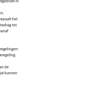
tgedrukt in
en.
bepaalt het
 bedrag tot
vanaf
 regelingen:
ieregeling
van de
ijst kunnen