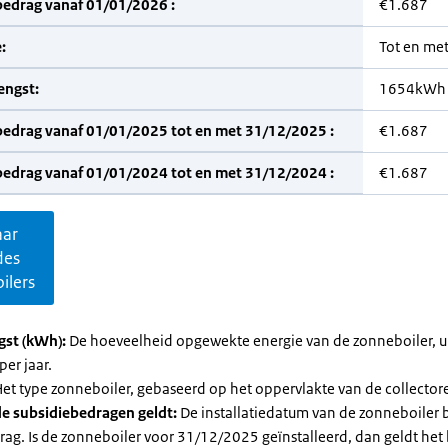
bedrag vanaf 01/01/2026 :
€1.687
:
Tot en me
engst:
1654kWh
bedrag vanaf 01/01/2025 tot en met 31/12/2025 :
€1.687
bedrag vanaf 01/01/2024 tot en met 31/12/2024 :
€1.687
aar
des
ilers
gst (kWh):
De hoeveelheid opgewekte energie van de zonneboiler, ui
per jaar.
et type zonneboiler, gebaseerd op het oppervlakte van de collector
e subsidiebedragen geldt:
De installatiedatum van de zonneboiler 
rag. Is de zonneboiler voor 31/12/2025 geïnstalleerd, dan geldt het