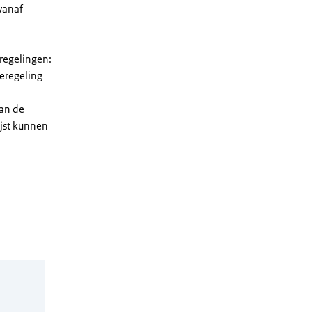
vanaf
 regelingen:
ieregeling
van de
ijst kunnen