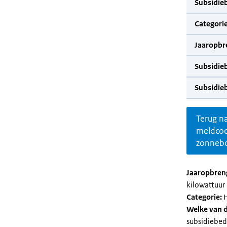
Subsidie
Categorie
Jaaropbr
Subsidie
Subsidie
Terug n
meldco
zonnebo
Jaaropbren
kilowattuur 
Categorie:
H
Welke van d
subsidiebed