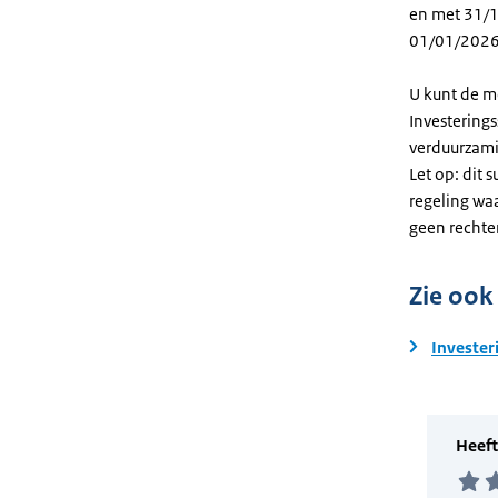
en met 31/12
01/01/2026
U kunt de m
Investering
verduurzami
Let op: dit 
regeling wa
geen rechte
Zie ook
Invester