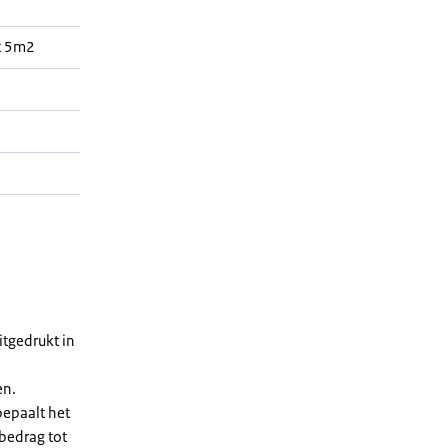
t 5m2
tgedrukt in
en.
bepaalt het
 bedrag tot