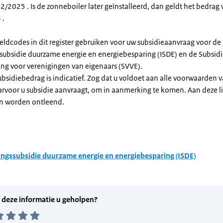
/2025 . Is de zonneboiler later geïnstalleerd, dan geldt het bedrag 
 .
eldcodes in dit register gebruiken voor uw subsidieaanvraag voor de
ssubsidie duurzame energie en energiebesparing (ISDE) en de Subsid
ng voor verenigingen van eigenaars (SVVE).
subsidiebedrag is indicatief. Zog dat u voldoet aan alle voorwaarden 
arvoor u subsidie aanvraagt, om in aanmerking te komen. Aan deze l
n worden ontleend.
ingssubsidie duurzame energie en energiebesparing (ISDE)