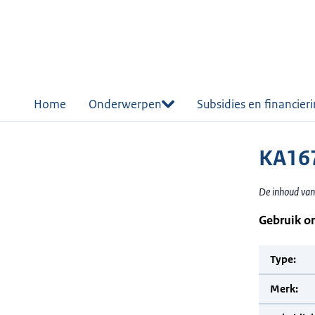
r de
tent
Home
Onderwerpen
Subsidies en financier
KA167
De inhoud van
Gebruik o
Type:
Merk: