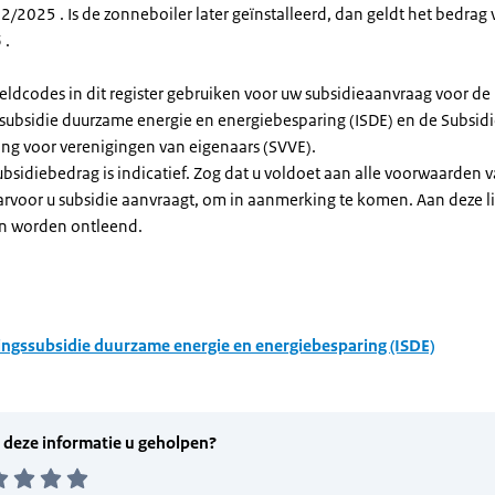
/2025 . Is de zonneboiler later geïnstalleerd, dan geldt het bedrag 
 .
eldcodes in dit register gebruiken voor uw subsidieaanvraag voor de
ssubsidie duurzame energie en energiebesparing (ISDE) en de Subsid
ng voor verenigingen van eigenaars (SVVE).
subsidiebedrag is indicatief. Zog dat u voldoet aan alle voorwaarden 
arvoor u subsidie aanvraagt, om in aanmerking te komen. Aan deze l
n worden ontleend.
ingssubsidie duurzame energie en energiebesparing (ISDE)