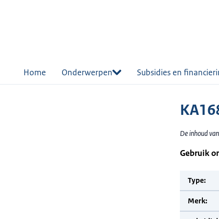
r de
tent
Home
Onderwerpen
Subsidies en financier
KA168
De inhoud van
Gebruik o
Type:
Merk: