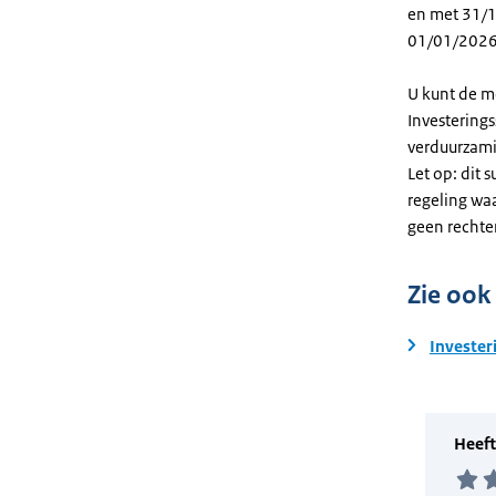
en met 31/12
01/01/2026
U kunt de m
Investering
verduurzami
Let op: dit 
regeling wa
geen rechte
Zie ook
Invester