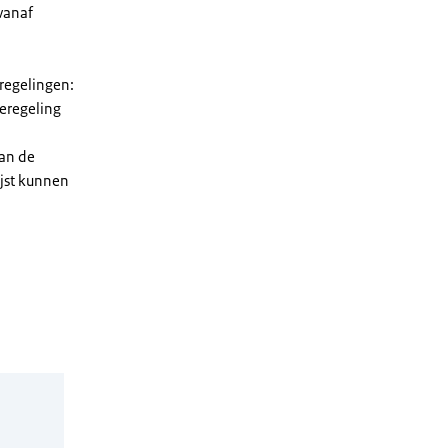
vanaf
 regelingen:
ieregeling
van de
ijst kunnen