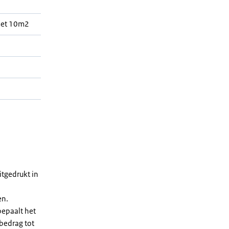
met 10m2
h
tgedrukt in
en.
bepaalt het
 bedrag tot