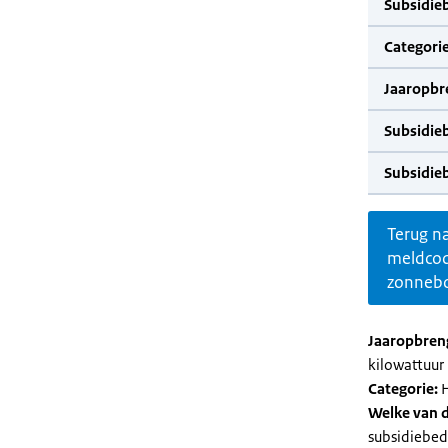
Subsidie
Categorie
Jaaropbr
Subsidie
Subsidie
Terug n
meldco
zonnebo
Jaaropbren
kilowattuur 
Categorie:
H
Welke van d
subsidiebed