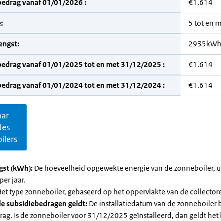
bedrag vanaf 01/01/2026 :
€1.614
:
5 tot en 
engst:
2935kW
bedrag vanaf 01/01/2025 tot en met 31/12/2025 :
€1.614
bedrag vanaf 01/01/2024 tot en met 31/12/2024 :
€1.614
aar
des
ilers
gst (kWh):
De hoeveelheid opgewekte energie van de zonneboiler, ui
per jaar.
et type zonneboiler, gebaseerd op het oppervlakte van de collector
e subsidiebedragen geldt:
De installatiedatum van de zonneboiler 
rag. Is de zonneboiler voor 31/12/2025 geïnstalleerd, dan geldt het