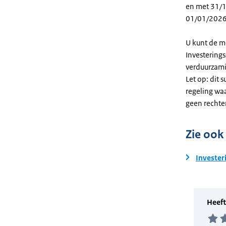
en met 31/12
01/01/2026
U kunt de m
Investering
verduurzami
Let op: dit 
regeling wa
geen rechte
Zie ook
Invester