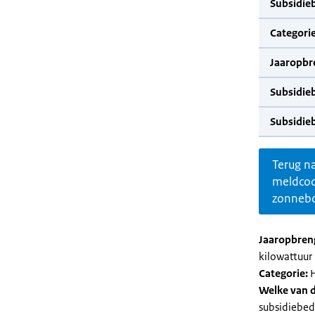
Subsidie
Categorie
Jaaropbr
Subsidie
Subsidie
Terug n
meldco
zonnebo
Jaaropbren
kilowattuur 
Categorie:
H
Welke van d
subsidiebed