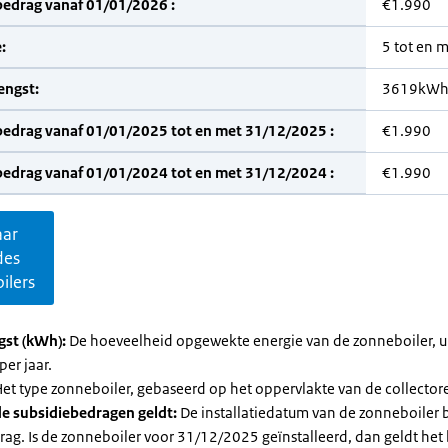
bedrag vanaf 01/01/2026 :
€1.990
:
5 tot en 
engst:
3619kW
bedrag vanaf 01/01/2025 tot en met 31/12/2025 :
€1.990
bedrag vanaf 01/01/2024 tot en met 31/12/2024 :
€1.990
aar
des
ilers
gst (kWh):
De hoeveelheid opgewekte energie van de zonneboiler, ui
per jaar.
et type zonneboiler, gebaseerd op het oppervlakte van de collector
e subsidiebedragen geldt:
De installatiedatum van de zonneboiler 
rag. Is de zonneboiler voor 31/12/2025 geïnstalleerd, dan geldt het