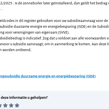
/2025 . Is de zonneboiler later geïnstalleerd, dan geldt het bedrag 
 .
eldcodes in dit register gebruiken voor uw subsidieaanvraag voor de
ssubsidie duurzame energie en energiebesparing (ISDE) en de Subsid
ng voor verenigingen van eigenaars (SVVE).
subsidiebedrag is indicatief. Zog dat u voldoet aan alle voorwaarden 
arvoor u subsidie aanvraagt, om in aanmerking te komen. Aan deze l
n worden ontleend.
ingssubsidie duurzame energie en energiebesparing (ISDE)