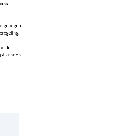
vanaf
 regelingen:
ieregeling
van de
ijst kunnen