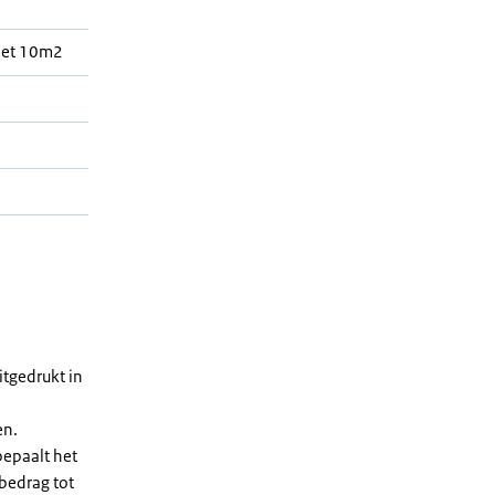
met 10m2
h
tgedrukt in
en.
bepaalt het
 bedrag tot