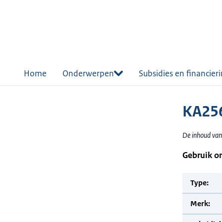
r de
tent
Home
Onderwerpen
Subsidies en financier
KA25
De inhoud van
Gebruik o
Type:
Merk: