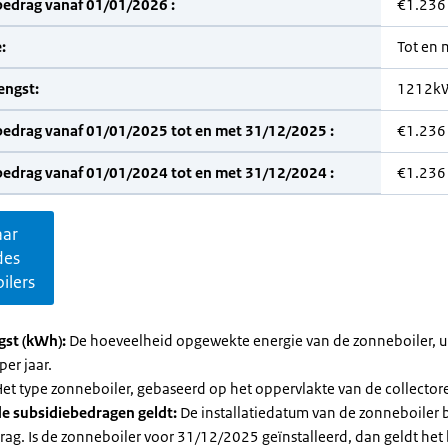
bedrag vanaf 01/01/2026 :
€1.236
:
Tot en
engst:
1212k
bedrag vanaf 01/01/2025 tot en met 31/12/2025 :
€1.236
bedrag vanaf 01/01/2024 tot en met 31/12/2024 :
€1.236
aar
des
ilers
gst (kWh):
De hoeveelheid opgewekte energie van de zonneboiler, ui
per jaar.
et type zonneboiler, gebaseerd op het oppervlakte van de collector
e subsidiebedragen geldt:
De installatiedatum van de zonneboiler 
rag. Is de zonneboiler voor 31/12/2025 geïnstalleerd, dan geldt het