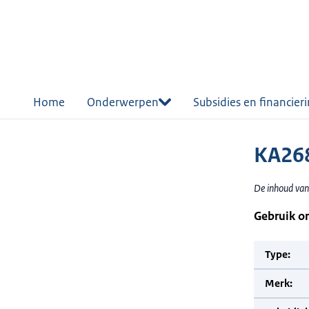
r de
tent
Home
Onderwerpen
Subsidies en financier
KA268
De inhoud van
Gebruik o
Type:
Merk: