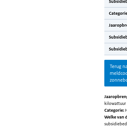
Subsidie
Categorie
Jaaropbr
Subsidie
Subsidie
Terug n
meldco
zonnebo
Jaaropbren
kilowattuur 
Categorie:
H
Welke van d
subsidiebed