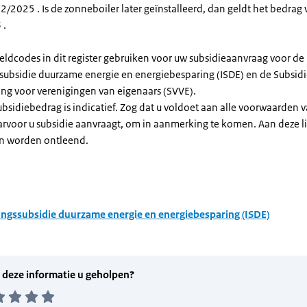
/2025 . Is de zonneboiler later geïnstalleerd, dan geldt het bedrag 
 .
eldcodes in dit register gebruiken voor uw subsidieaanvraag voor de
ssubsidie duurzame energie en energiebesparing (ISDE) en de Subsid
ng voor verenigingen van eigenaars (SVVE).
subsidiebedrag is indicatief. Zog dat u voldoet aan alle voorwaarden 
arvoor u subsidie aanvraagt, om in aanmerking te komen. Aan deze l
n worden ontleend.
ingssubsidie duurzame energie en energiebesparing (ISDE)