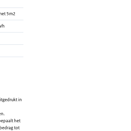
 met 5m2
Wh
tgedrukt in
en.
bepaalt het
 bedrag tot