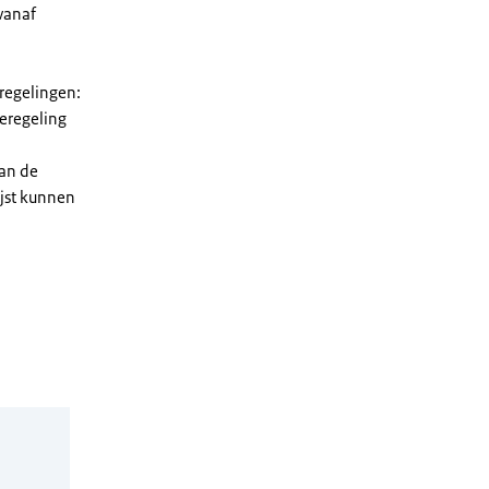
vanaf
 regelingen:
ieregeling
van de
ijst kunnen