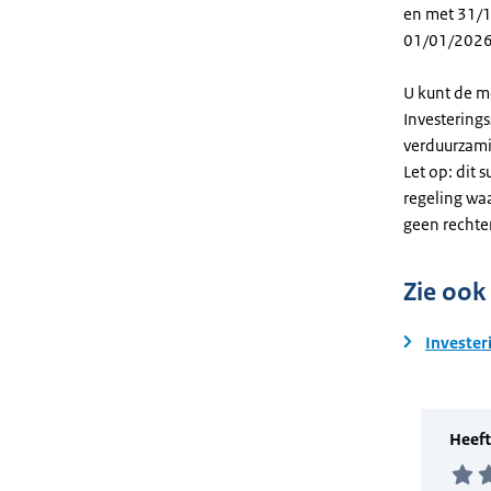
en met 31/12
01/01/2026
U kunt de m
Investering
verduurzami
Let op: dit 
regeling wa
geen rechte
Zie ook
Invester