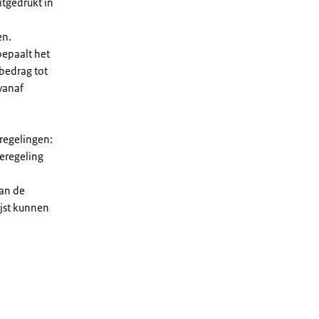
tgedrukt in
en.
bepaalt het
 bedrag tot
vanaf
 regelingen:
ieregeling
van de
ijst kunnen