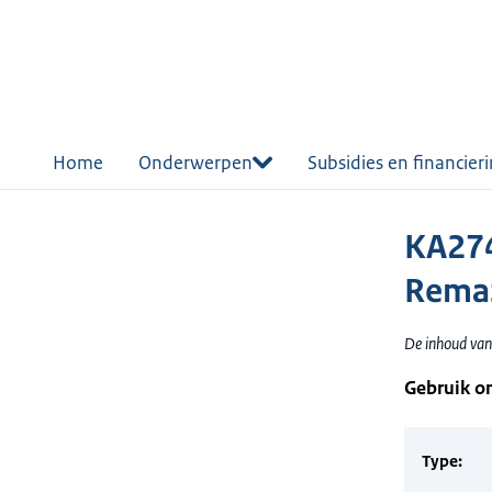
r de
tent
Home
Onderwerpen
Subsidies en financier
KA27
RemaS
De inhoud van
Gebruik o
Type: