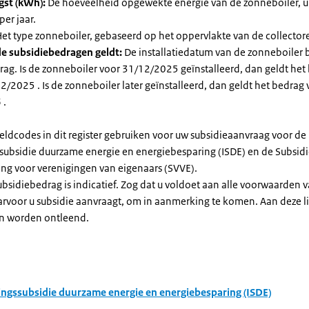
gst (kWh):
De hoeveelheid opgewekte energie van de zonneboiler, ui
per jaar.
et type zonneboiler, gebaseerd op het oppervlakte van de collector
e subsidiebedragen geldt:
De installatiedatum van de zonneboiler 
rag. Is de zonneboiler voor 31/12/2025 geïnstalleerd, dan geldt het
/2025 . Is de zonneboiler later geïnstalleerd, dan geldt het bedrag 
 .
eldcodes in dit register gebruiken voor uw subsidieaanvraag voor de
ssubsidie duurzame energie en energiebesparing (ISDE) en de Subsid
ng voor verenigingen van eigenaars (SVVE).
subsidiebedrag is indicatief. Zog dat u voldoet aan alle voorwaarden 
arvoor u subsidie aanvraagt, om in aanmerking te komen. Aan deze l
n worden ontleend.
ingssubsidie duurzame energie en energiebesparing (ISDE)