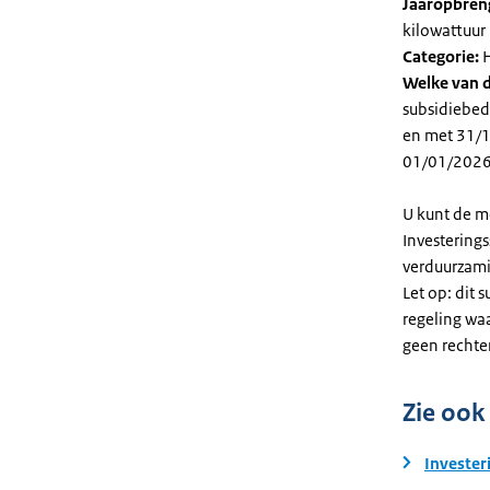
Jaaropbren
kilowattuur 
Categorie:
H
Welke van d
subsidiebed
en met 31/12
01/01/2026
U kunt de m
Investering
verduurzami
Let op: dit 
regeling wa
geen rechte
Zie ook
Invester