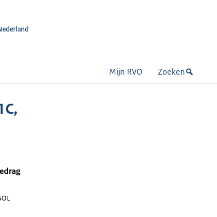
Nederland
Mijn RVO
Zoeken
1C,
bedrag
SOL