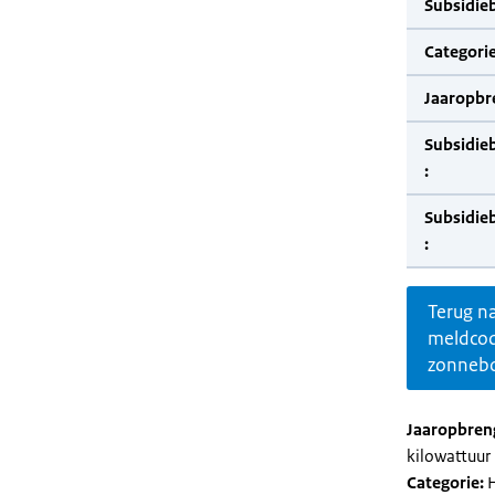
Subsidie
Categorie
Jaaropbr
Subsidie
:
Subsidie
:
Terug n
meldco
zonnebo
Jaaropbren
kilowattuur 
Categorie:
H