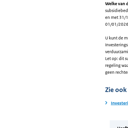
Welke van d
subsidiebed
en met 31/12
01/01/2026
U kunt de m
Investering
verduurzami
Let op: dit 
regeling wa
geen rechte
Zie ook
Invester