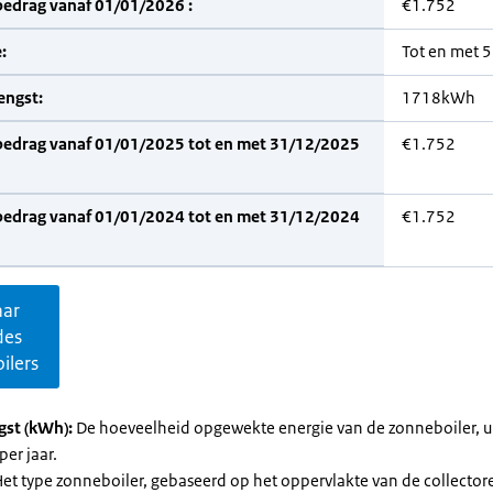
bedrag vanaf 01/01/2026 :
€1.752
:
Tot en met 
engst:
1718kWh
bedrag vanaf 01/01/2025 tot en met 31/12/2025
€1.752
bedrag vanaf 01/01/2024 tot en met 31/12/2024
€1.752
aar
des
ilers
gst (kWh):
De hoeveelheid opgewekte energie van de zonneboiler, ui
per jaar.
et type zonneboiler, gebaseerd op het oppervlakte van de collector