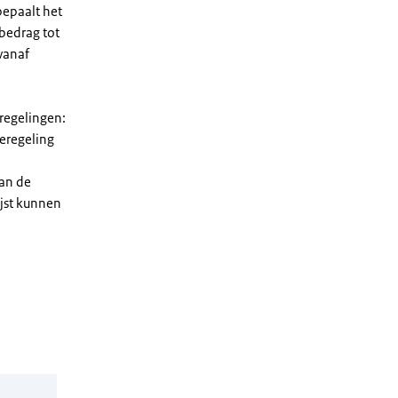
bepaalt het
 bedrag tot
vanaf
 regelingen:
ieregeling
van de
ijst kunnen