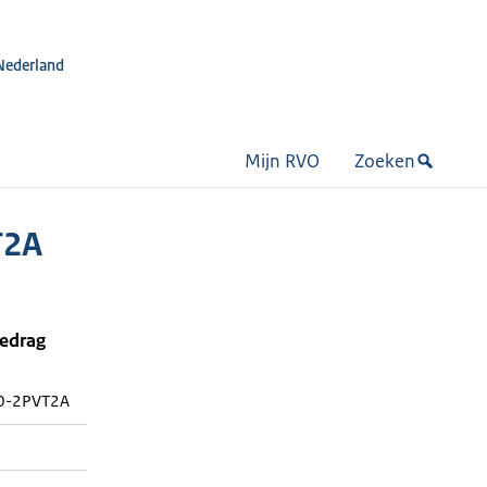
Nederland
Mijn RVO
Zoeken
T2A
bedrag
0-2PVT2A