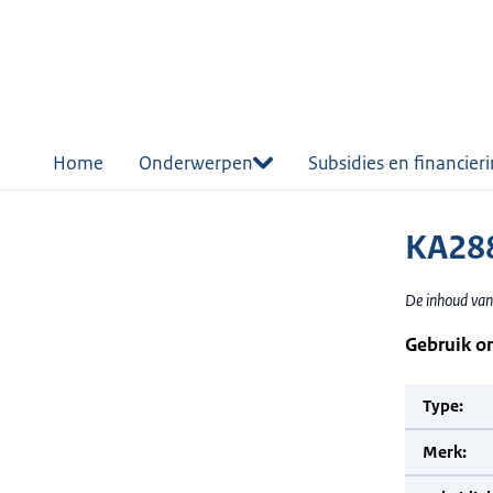
r de
tent
Home
Onderwerpen
Subsidies en financier
KA28
De inhoud van
Gebruik o
Type:
Merk: