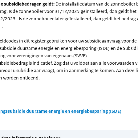
e subsidiebedragen geldt:
De installatiedatum van de zonneboiler 
rag. Is de zonneboiler voor 31/12/2025 geïnstalleerd, dan geldt het
/2025 . Is de zonneboiler later geïnstalleerd, dan geldt het bedrag 
 .
eldcodes in dit register gebruiken voor uw subsidieaanvraag voor de
ssubsidie duurzame energie en energiebesparing (ISDE) en de Subsid
ng voor verenigingen van eigenaars (SVVE).
subsidiebedrag is indicatief. Zog dat u voldoet aan alle voorwaarden 
arvoor u subsidie aanvraagt, om in aanmerking te komen. Aan deze l
n worden ontleend.
ingssubsidie duurzame energie en energiebesparing (ISDE)