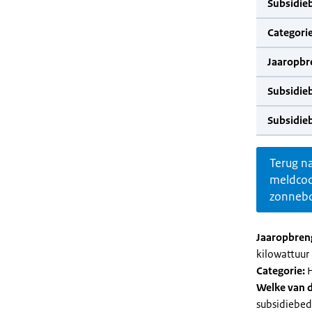
Subsidie
Categorie
Jaaropbr
Subsidie
Subsidie
Terug n
meldco
zonnebo
Jaaropbren
kilowattuur 
Categorie:
H
Welke van d
subsidiebed