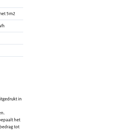
 met 5m2
Wh
tgedrukt in
en.
bepaalt het
 bedrag tot