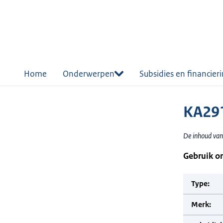
r de
tent
Home
Onderwerpen
Subsidies en financier
KA291
De inhoud van
Gebruik o
Type:
Merk: