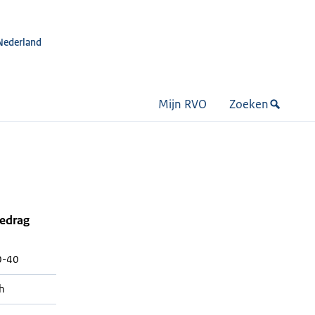
Nederland
Mijn RVO
Zoeken
bedrag
0-40
h