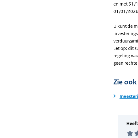
en met 31/12
01/01/2026
U kunt de m
Investering
verduurzami
Let op: dit 
regeling wa
geen rechte
Zie ook
Invester