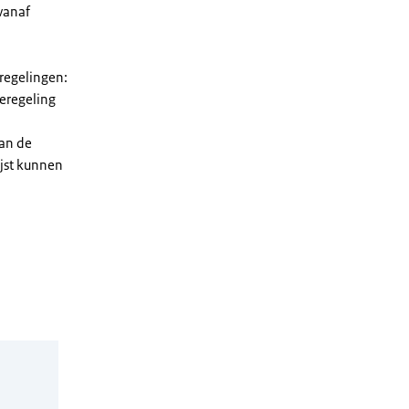
vanaf
 regelingen:
ieregeling
van de
ijst kunnen