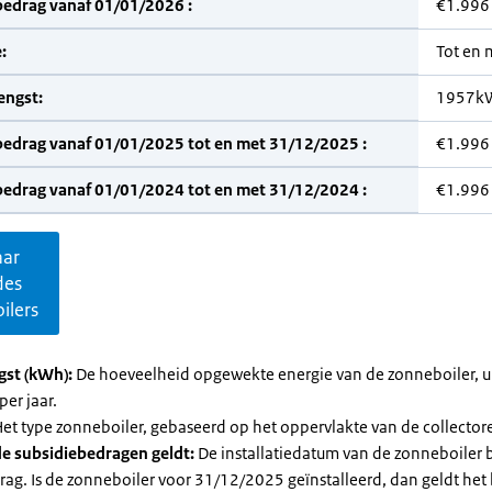
bedrag vanaf 01/01/2026 :
€1.996
:
Tot en
engst:
1957k
bedrag vanaf 01/01/2025 tot en met 31/12/2025 :
€1.996
bedrag vanaf 01/01/2024 tot en met 31/12/2024 :
€1.996
aar
des
ilers
gst (kWh):
De hoeveelheid opgewekte energie van de zonneboiler, ui
per jaar.
et type zonneboiler, gebaseerd op het oppervlakte van de collector
e subsidiebedragen geldt:
De installatiedatum van de zonneboiler 
rag. Is de zonneboiler voor 31/12/2025 geïnstalleerd, dan geldt het