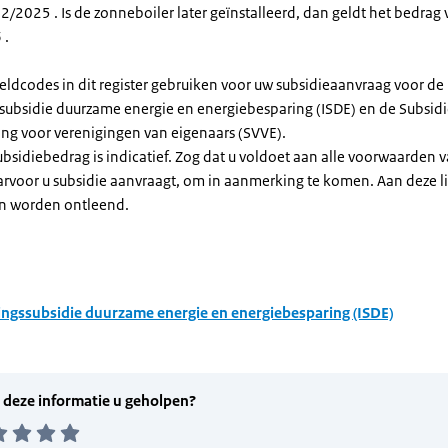
/2025 . Is de zonneboiler later geïnstalleerd, dan geldt het bedrag 
 .
eldcodes in dit register gebruiken voor uw subsidieaanvraag voor de
ssubsidie duurzame energie en energiebesparing (ISDE) en de Subsid
ng voor verenigingen van eigenaars (SVVE).
subsidiebedrag is indicatief. Zog dat u voldoet aan alle voorwaarden 
arvoor u subsidie aanvraagt, om in aanmerking te komen. Aan deze l
n worden ontleend.
ingssubsidie duurzame energie en energiebesparing (ISDE)