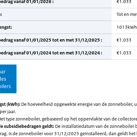
bedrag vanaf 01/01/2026 :
€1.033
:
Tot en me
engst:
1013kWh
bedrag vanaf 01/01/2025 tot en met 31/12/2025 :
€1.033
bedrag vanaf 01/01/2024 tot en met 31/12/2024 :
€1.033
aar
des
ilers
gst (kWh):
De hoeveelheid opgewekte energie van de zonneboiler, ui
per jaar.
et type zonneboiler, gebaseerd op het oppervlakte van de collector
e subsidiebedragen geldt:
De installatiedatum van de zonneboiler 
rag. Is de zonneboiler voor 31/12/2025 geïnstalleerd, dan geldt het