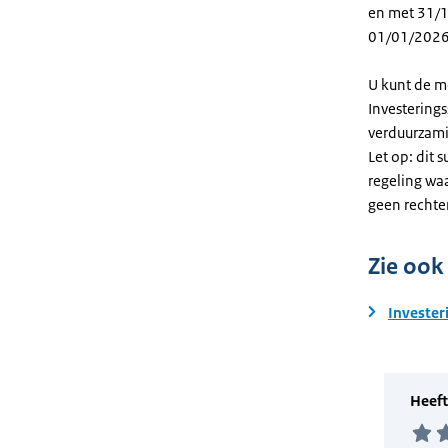
en met 31/12
01/01/2026
U kunt de m
Investering
verduurzami
Let op: dit 
regeling wa
geen rechte
Zie ook
Invester