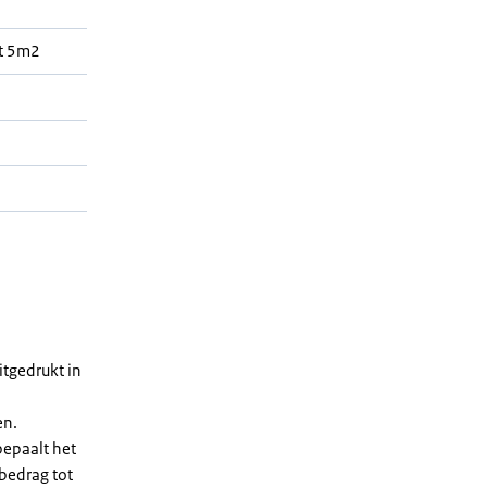
t 5m2
tgedrukt in
en.
bepaalt het
 bedrag tot