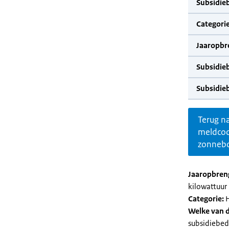
Subsidie
Categorie
Jaaropbr
Subsidie
Subsidie
Terug n
meldco
zonnebo
Jaaropbren
kilowattuur 
Categorie:
H
Welke van d
subsidiebed