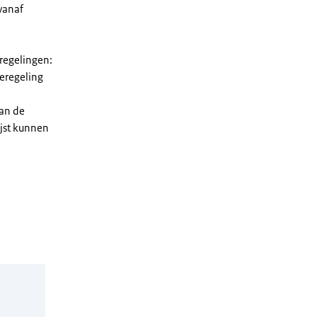
vanaf
 regelingen:
ieregeling
van de
ijst kunnen