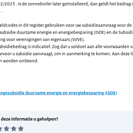
/2025 . Is de zonneboiler later geïnstalleerd, dan geldt het bedrag 
 .
eldcodes in dit register gebruiken voor uw subsidieaanvraag voor de
ssubsidie duurzame energie en energiebesparing (ISDE) en de Subsid
ng voor verenigingen van eigenaars (SVVE).
subsidiebedrag is indicatief. Zog dat u voldoet aan alle voorwaarden 
arvoor u subsidie aanvraagt, om in aanmerking te komen. Aan deze l
n worden ontleend.
ingssubsidie duurzame energie en energiebesparing (ISDE)