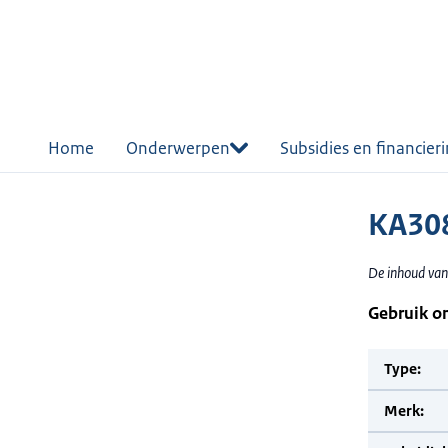
r de
tent
Home
Onderwerpen
Subsidies en financier
KA308
De inhoud van
Gebruik o
Type:
Merk: