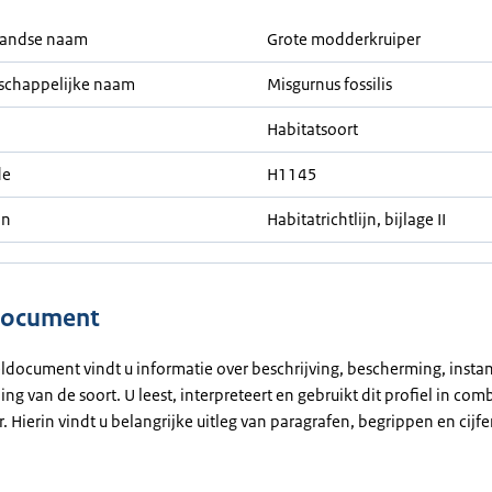
landse naam
Grote modderkruiper
schappelijke naam
Misgurnus fossilis
Habitatsoort
de
H1145
jn
Habitatrichtlijn, bijlage II
document
ieldocument vindt u informatie over beschrijving, bescherming, inst
ing van de soort. U leest, interpreteert en gebruikt dit profiel in co
r. Hierin vindt u belangrijke uitleg van paragrafen, begrippen en cijfe