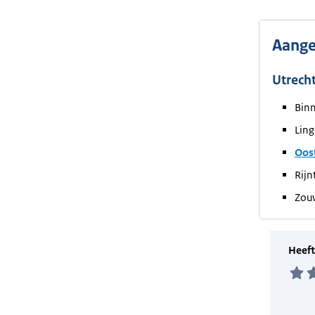
Aange
Utrech
Bin
Ling
Oost
Rijn
Zou