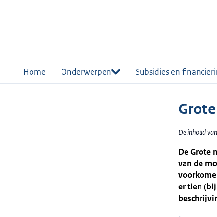
r de
tent
Home
Onderwerpen
Subsidies en financier
Grote
De inhoud van
De Grote m
van de mod
voorkomen
er tien (b
beschrijvi