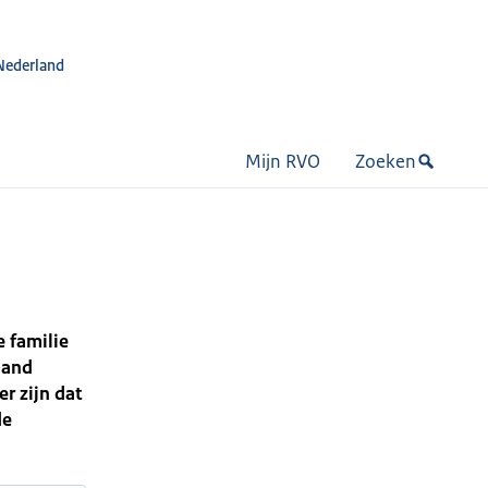
Nederland
Mijn RVO
Zoeken
e familie
land
r zijn dat
de