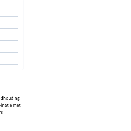
andhouding
mbinatie met
rs