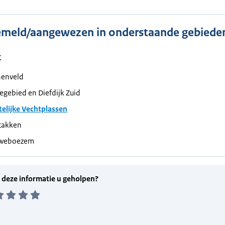
meld/aangewezen in onderstaande gebiede
t
nenveld
egebied en Diefdijk Zuid
elijke Vechtplassen
takken
weboezem