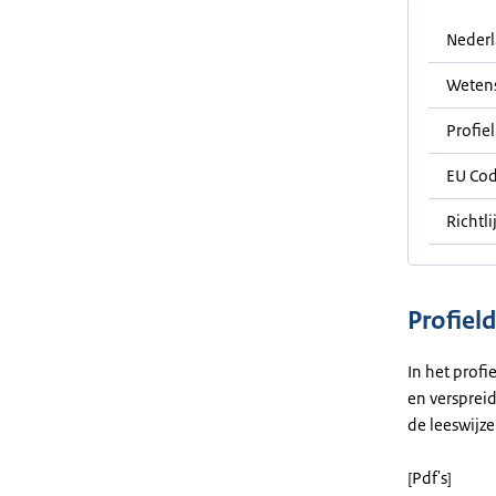
Neder
Weten
Profiel
EU Co
Richtli
Profiel
In het prof
en verspreid
de leeswijze
[Pdf's]