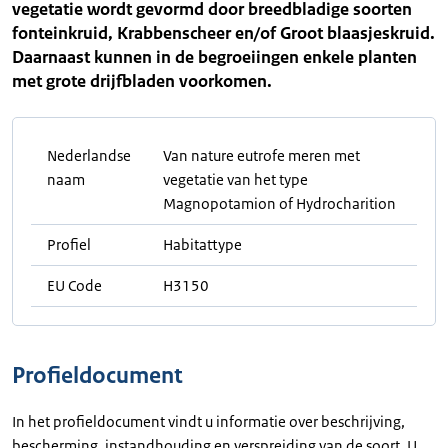
vegetatie wordt gevormd door breedbladige soorten
fonteinkruid, Krabbenscheer en/of Groot blaasjeskruid.
Daarnaast kunnen in de begroeiingen enkele planten
met grote drijfbladen voorkomen.
Nederlandse
Van nature eutrofe meren met
naam
vegetatie van het type
Magnopotamion of Hydrocharition
Profiel
Habitattype
EU Code
H3150
Profieldocument
In het profieldocument vindt u informatie over beschrijving,
bescherming, instandhouding en verspreiding van de soort. U