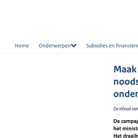
r de
tent
Home
Onderwerpen
Subsidies en financier
Maak 
noods
onde
De inhoud van
De campagn
het minist
Het draaib