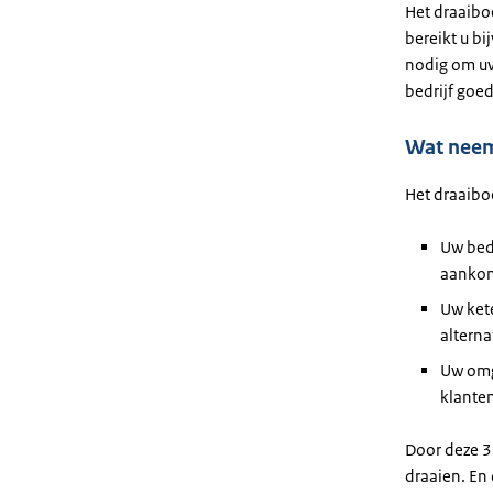
Het draaibo
bereikt u bi
nodig om uw
bedrijf goe
Wat neem
Het draaibo
Uw bedr
aanko
Uw kete
alterna
Uw omg
klanten
Door deze 3 
draaien. En