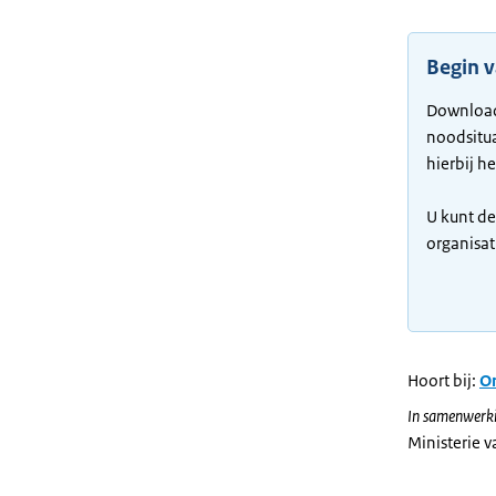
Begin 
Download
noodsitua
hierbij h
U kunt d
organisat
Hoort bij:
On
In samenwerki
Ministerie 