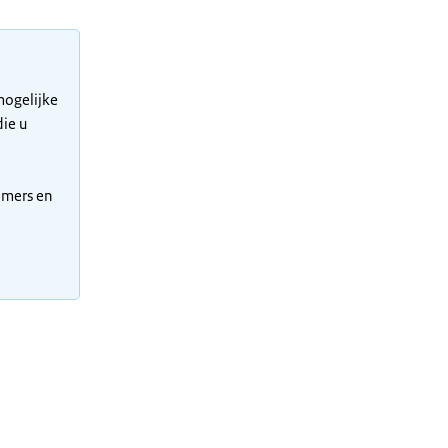
mogelijke
ie u
emers en