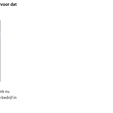
rvoor dat
enk nu
 bedrijf in