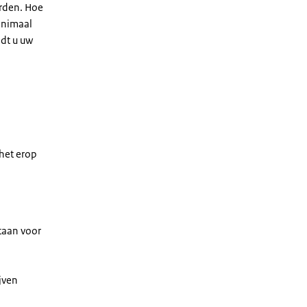
rden. Hoe
minimaal
dt u uw
 het erop
taan voor
jven