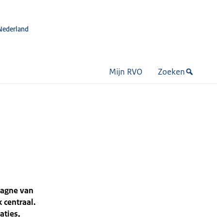
Nederland
Mijn RVO
Zoeken
mpagne van
 centraal.
aties,