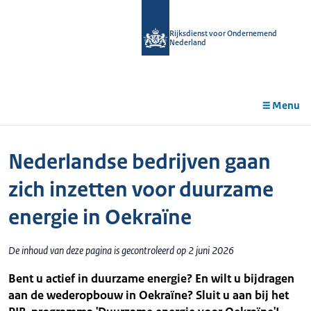
r de
tent
Rijksdienst voor Ondernemend
Nederland
Menu
Nederlandse bedrijven gaan
zich inzetten voor duurzame
energie in Oekraïne
De inhoud van deze pagina is gecontroleerd op 2 juni 2026
Bent u actief in duurzame energie? En wilt u bijdragen
aan de wederopbouw in Oekraïne? Sluit u aan bij het