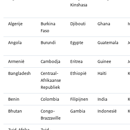
Kinshasa
Algerije
Burkina
Djibouti
Ghana
I
Faso
Angola
Burundi
Egypte
Guatemala
Armenië
Cambodja
Eritrea
Guinee
J
Bangladesh
Centraal-
Ethiopië
Haïti
K
Afrikaanse
Republiek
Benin
Colombia
Filipijnen
India
K
Bhutan
Congo-
Gambia
Indonesië
Brazzaville
Zuid-Afrika
Zuid-