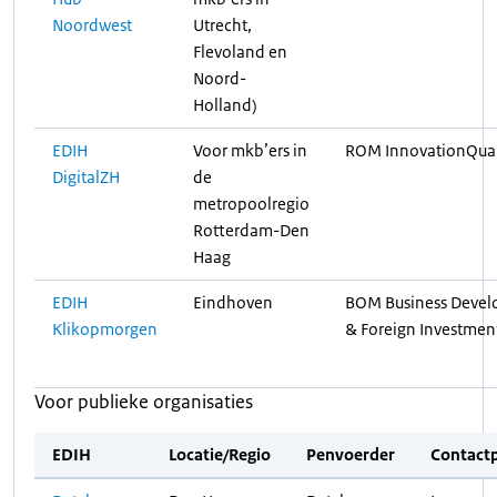
Noordwest
Utrecht,
Flevoland en
Noord-
Holland)
EDIH
Voor mkb’ers in
ROM InnovationQuart
DigitalZH
de
metropoolregio
Rotterdam-Den
Haag
EDIH
Eindhoven
BOM Business Deve
Klikopmorgen
& Foreign Investment
Voor publieke organisaties
EDIH
Locatie/Regio
Penvoerder
Contact