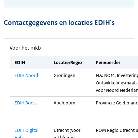
Contactgegevens en locaties EDIH's
Voor het mkb
EDIH
Locatie/Regio
Penvoerder
EDIH Noord
Groningen
N.V. NOM, Investerin
Ontwikkelingsmaats
voor Noord Nederla
EDIH Boost
Apeldoorn
Provincie Gelderlan
EDIH Digital
Utrecht (voor
ROM Regio Utrecht B
Hub
mkb’ers in