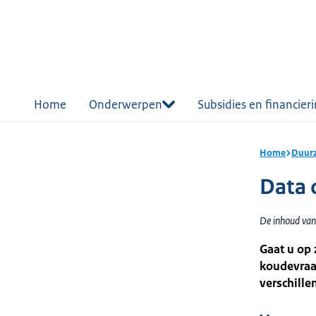
r de
tent
Home
Onderwerpen
Subsidies en financier
Home
Duurz
Data 
De inhoud van
Gaat u op
koudevraag
verschille