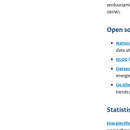
verduurzamin
(IenW).
Open s
Nation
data ui
NLOG
Datapo
energie
De Kli
trends
Statist
Energiecijfe