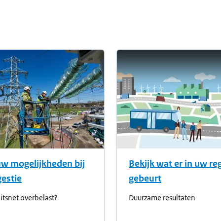
informatie
uw mogelijkheden bij
Bekijk wat er in uw re
estie
gebeurt
eitsnet overbelast?
Duurzame resultaten