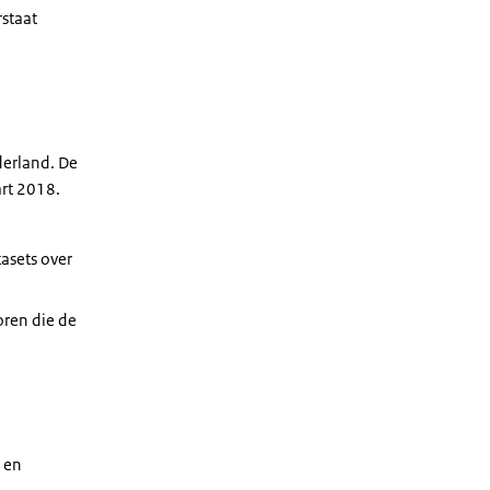
rstaat
derland. De
art 2018.
asets over
oren die de
- en