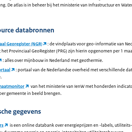
g. De atlas is in beheer bij het ministerie van Infrastructuur en Wate
ource databronnen
aal Georegister (NGR)
: de vindplaats voor geo-informatie van Ne
t het Provinciaal GeoRegister (PRG) zijn hierin opgenomen per 1 ma
: alles over mijnbouw in Nederland met geothermie.
rtaal
: portaal van de Nederlandse overheid met verschillende dat
.
maatmonitor
van het ministerie van IenW met honderden indicat
 per gemeente in beeld brengen.
ische gegevens
rs
is een online databank over energieprijzen en -labels, utiliteits