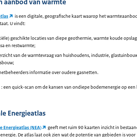
n aanbod van warmte
tlas
is een digitale, geografische kaart waarop het warmteaanbod
aat. U vindt:
iële) geschikte locaties van diepe geothermie, warmte koude opsla
sa en restwarmte;
rzicht van de warmtevraag van huishoudens, industrie, glastuinbou
itsbouw;
netbeheerders informatie over oudere gasnetten.
: een quick-scan om de kansen van ondiepe bodemenergie op een l
le Energieatlas
e Energieatlas (NEA)
geeft met ruim 90 kaarten inzicht in bestaa
 energie. De atlas laat ook zien wat de potentie van gebieden is voor