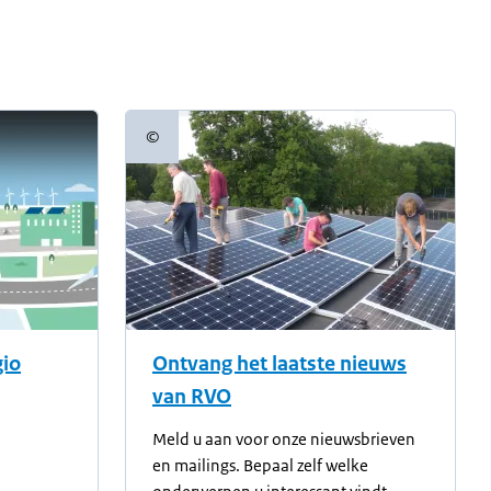
©
Copyrightinformatie
gio
Ontvang het laatste nieuws
van RVO
Meld u aan voor onze nieuwsbrieven
en mailings. Bepaal zelf welke