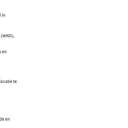
 in
g (WKO),
w en
ocatie te
nde en