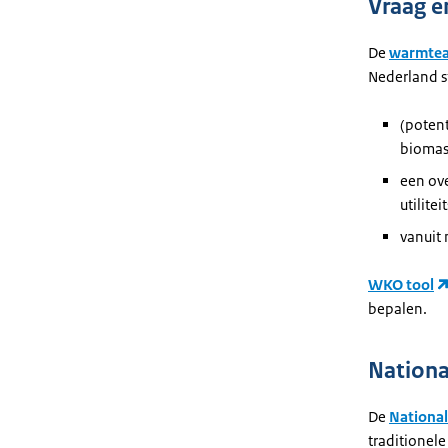
Vraag e
De
warmtea
Nederland st
(potent
biomas
een ove
utilite
vanuit 
WKO tool
bepalen.
Nationa
De
National
traditionele