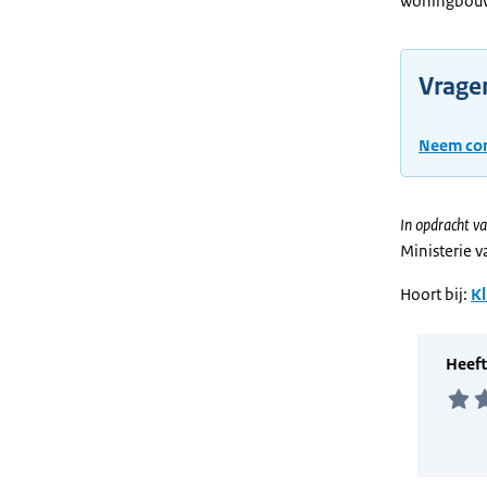
woningbouw,
Vrage
Neem con
In opdracht va
Ministerie 
Hoort bij:
Kl