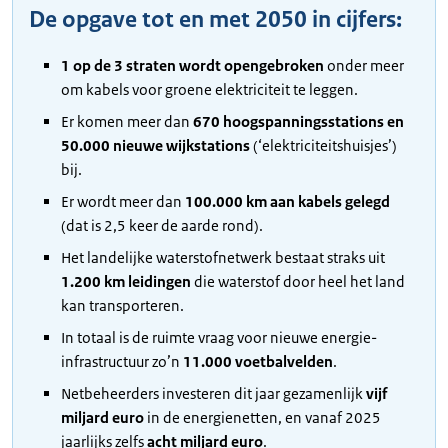
De opgave tot en met 2050 in cijfers:
1 op de 3 straten wordt opengebroken
onder meer
om kabels voor groene elektriciteit te leggen.
Er komen meer dan
670 hoogspanningsstations en
50.000 nieuwe wijkstations
(‘elektriciteitshuisjes’)
bij.
Er wordt meer dan
100.000 km aan kabels gelegd
(dat is 2,5 keer de aarde rond).
Het landelijke waterstofnetwerk bestaat straks uit
1.200 km leidingen
die waterstof door heel het land
kan transporteren.
In totaal is de ruimte vraag voor nieuwe energie-
infrastructuur zo’n
11.000 voetbalvelden
.
Netbeheerders investeren dit jaar gezamenlijk
vijf
miljard euro
in de energienetten, en vanaf 2025
jaarlijks zelfs
acht miljard euro
.