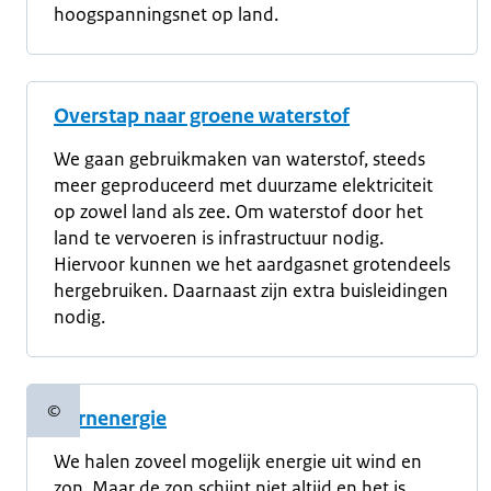
hoogspanningsnet op land.
Overstap naar groene waterstof
We gaan gebruikmaken van waterstof, steeds
meer geproduceerd met duurzame elektriciteit
op zowel land als zee. Om waterstof door het
land te vervoeren is infrastructuur nodig.
Hiervoor kunnen we het aardgasnet grotendeels
hergebruiken. Daarnaast zijn extra buisleidingen
nodig.
©
Kernenergie
Copyrightinformatie
We halen zoveel mogelijk energie uit wind en
zon. Maar de zon schijnt niet altijd en het is